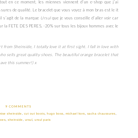
tout en ce moment, les miennes viennent d’un e-shop que j’ai
sures de qualité. Le bracelet que vous voyez à mon bras est le it
 il s’agit de la marque
Ursul
que je vous conseille d’aller voir car
pour la FETE DES PERES, -20% sur tous les bijoux hommes avec le
rom Sheinside, I totally love it at first sight. I fall in love with
ho sells great quality shoes. The beautiful orange bracelet that
have this summer!) x
9 COMMENTS
ise sheinside
,
cut out boots
,
hugo boss
,
michael kors
,
sacha chaussures
,
hoes
,
sheinside
,
ursul
,
ursul paris