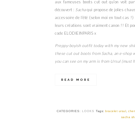
aux fameuses boots cut out qu’on voit par
découvert :
Sacha
qui propose de jolies chaus
accessoire de l’été (selon moi en tout cas !)
leurs créations sont vraiment canon !! Et 
code ELODIEINPARIS x
Preppy-boyish outfit today with my new shirt f
these cut out boots from Sacha, an e-shop w
you can see on my arm is from Ursul (must 
READ MORE
CATEGORIES:
LOOKS
Tags:
bracelet ursul
,
chem
sacha s