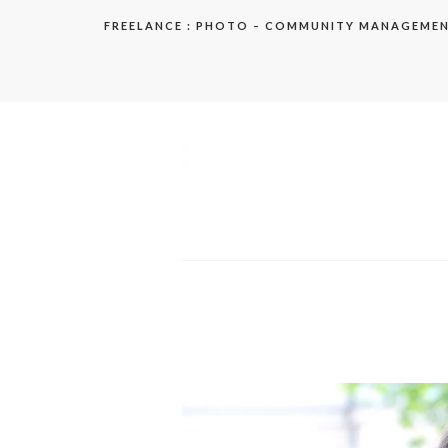
Aller
FREELANCE : PHOTO – COMMUNITY MANAGEME
au
contenu
elodie