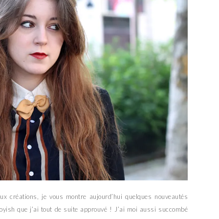
ux créations, je vous montre aujourd’hui quelques nouveautés
yish que j’ai tout de suite approuvé ! J’ai moi aussi succombé