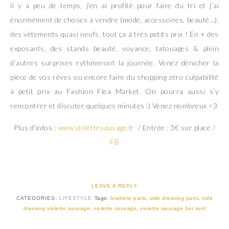
il y a peu de temps, j’en ai profité pour faire du tri et j’ai
énormément de choses à vendre (mode, accessoires, beauté…),
des vêtements quasi neufs, tout ça à très petits prix ! En + des
exposants, des stands beauté, voyance, tatouages & plein
d’autres surprises rythmeront la journée. Venez dénicher la
pièce de vos rêves ou encore faire du shopping zéro culpabilité
à petit prix au Fashion Flea Market. On pourra aussi s’y
rencontrer et discuter quelques minutes :) Venez nombreux <3
Plus d’infos :
www.violettesauvage.fr
/ Entrée : 3€ sur place /
FB
LEAVE A REPLY
CATEGORIES:
LIFESTYLE
Tags:
braderie paris
,
vide dressing paris
,
vide
dressing violette sauvage
,
violette sauvage
,
violette sauvage 1er avril