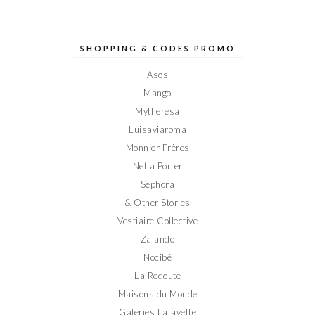
le
le
le
le
le
profil
profil
profil
profil
profil
de
de
de
de
de
Elodieinparis
Elodieinparis
Elodieinparis
Elodieinparis
Elodieinparis
sur
sur
sur
sur
sur
SHOPPING & CODES PROMO
Facebook
Twitter
Instagram
Pinterest
YouTube
Asos
Mango
Mytheresa
Luisaviaroma
Monnier Frères
Net a Porter
Sephora
& Other Stories
Vestiaire Collective
Zalando
Nocibé
La Redoute
Maisons du Monde
Galeries Lafayette