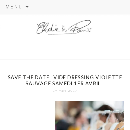
Aller
MENU
au
contenu
elodie in
paris
SAVE THE DATE : VIDE DRESSING VIOLETTE
SAUVAGE SAMEDI 1ER AVRIL !
19 mars 2017