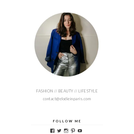
FASHION // BEAUTY // LIFESTYLE
contact@elodieinparis.com
FOLLOW ME
Voir
Voir
Voir
Voir
Voir