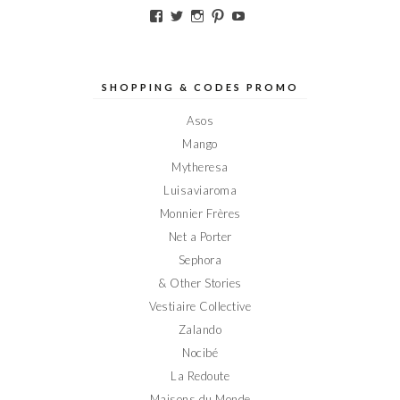
Voir
Voir
Voir
Voir
Voir
le
le
le
le
le
profil
profil
profil
profil
profil
de
de
de
de
de
Elodieinparis
Elodieinparis
Elodieinparis
Elodieinparis
Elodieinparis
sur
sur
sur
sur
sur
SHOPPING & CODES PROMO
Facebook
Twitter
Instagram
Pinterest
YouTube
Asos
Mango
Mytheresa
Luisaviaroma
Monnier Frères
Net a Porter
Sephora
& Other Stories
Vestiaire Collective
Zalando
Nocibé
La Redoute
Maisons du Monde