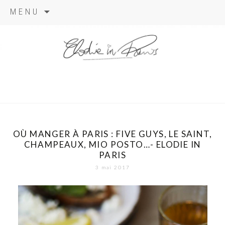
Aller
MENU
au
contenu
elodie in
paris
OÙ MANGER À PARIS : FIVE GUYS, LE SAINT,
CHAMPEAUX, MIO POSTO…- ELODIE IN
PARIS
3 mai 2017