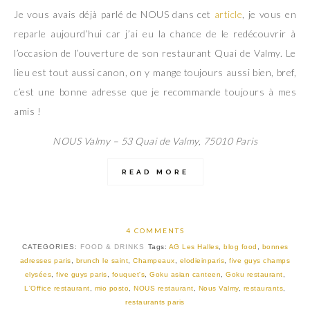
Je vous avais déjà parlé de NOUS dans cet
article
, je vous en
reparle aujourd’hui car j’ai eu la chance de le redécouvrir à
l’occasion de l’ouverture de son restaurant Quai de Valmy. Le
lieu est tout aussi canon, on y mange toujours aussi bien, bref,
c’est une bonne adresse que je recommande toujours à mes
amis !
NOUS Valmy –
53 Quai de Valmy, 75010 Paris
READ MORE
4 COMMENTS
CATEGORIES:
FOOD & DRINKS
Tags:
AG Les Halles
,
blog food
,
bonnes
adresses paris
,
brunch le saint
,
Champeaux
,
elodieinparis
,
five guys champs
elysées
,
five guys paris
,
fouquet's
,
Goku asian canteen
,
Goku restaurant
,
L'Office restaurant
,
mio posto
,
NOUS restaurant
,
Nous Valmy
,
restaurants
,
restaurants paris