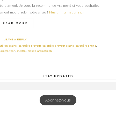
médiatement. Je vous la recommande vraiment si vous souhaitez
chement moulu selon votre envie !
Plus d’informations ici
.
READ MORE
LEAVE A REPLY
afé en grains
,
cafetière broyeur
,
cafetière broyeur grains
,
cafetière grains
,
a aromafresh
,
melitta
,
melitta aromafresh
STAY UPDATED
Abonnez-vous