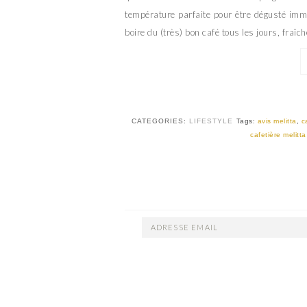
température parfaite pour être dégusté im
boire du (très) bon café tous les jours, fraî
CATEGORIES:
LIFESTYLE
Tags:
avis melitta
,
c
cafetière melitt
ADRESSE
EMAIL