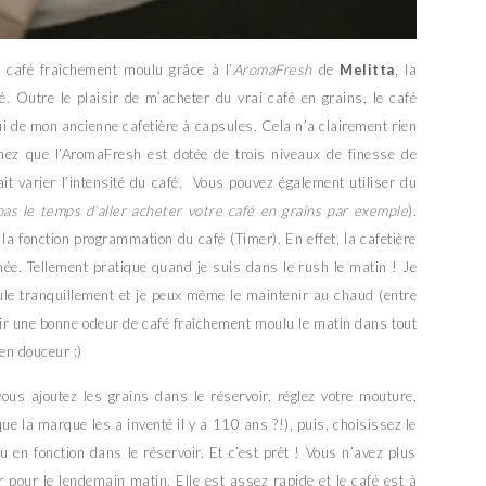
u café fraîchement moulu grâce à l’
AromaFresh
de
Melitta
, la
ré. Outre le plaisir de m’acheter du vrai café en grains, le café
ui de mon ancienne cafetière à capsules. Cela n’a clairement rien
chez que l’AromaFresh est dotée de trois niveaux de finesse de
it varier l’intensité du café. Vous pouvez également utiliser du
pas le temps d’aller acheter votre café en grains par exemple
).
t la fonction programmation du café (Timer). En effet, la cafetière
ée. Tellement pratique quand je suis dans le rush le matin ! Je
e tranquillement et je peux même le maintenir au chaud (entre
tir une bonne odeur de café fraîchement moulu le matin dans tout
 en douceur :)
 vous ajoutez les grains dans le réservoir, réglez votre mouture,
que la marque les a inventé il y a 110 ans ?!), puis, choisissez le
u en fonction dans le réservoir. Et c’est prêt ! Vous n’avez plus
 pour le lendemain matin. Elle est assez rapide et le café est à