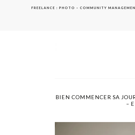
Aller
FREELANCE : PHOTO – COMMUNITY MANAGEME
au
contenu
elodie
BIEN COMMENCER SA JOUR
– 