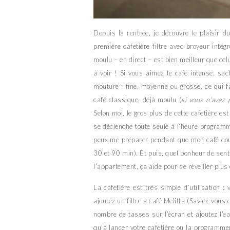
Depuis la rentrée, je découvre le plaisir d
première cafetière filtre avec broyeur intég
moulu – en direct – est bien meilleur que cel
à voir ! Si vous aimez le café intense, sa
mouture : fine, moyenne ou grosse, ce qui fa
café classique, déjà moulu (
si vous n’avez 
Selon moi, le gros plus de cette cafetière es
se déclenche toute seule à l’heure programm
peux me préparer pendant que mon café coul
30 et 90 min). Et puis, quel bonheur de sen
l’appartement, ça aide pour se réveiller plus
La cafetière est très simple d’utilisation :
ajoutez un filtre à café Melitta (Saviez-vous 
nombre de tasses sur l’écran et ajoutez l’ea
qu’à lancer votre cafetière ou la programmer