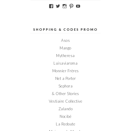
Voir
Voir
Voir
Voir
Voir
le
le
le
le
le
profil
profil
profil
profil
profil
de
de
de
de
de
Elodieinparis
Elodieinparis
Elodieinparis
Elodieinparis
Elodieinparis
sur
sur
sur
sur
sur
SHOPPING & CODES PROMO
Facebook
Twitter
Instagram
Pinterest
YouTube
Asos
Mango
Mytheresa
Luisaviaroma
Monnier Frères
Net a Porter
Sephora
& Other Stories
Vestiaire Collective
Zalando
Nocibé
La Redoute