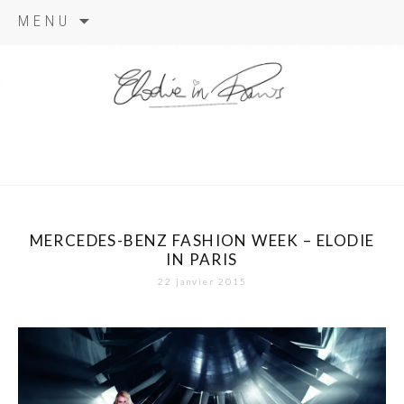
Aller
MENU
au
contenu
elodie in
paris
MERCEDES-BENZ FASHION WEEK – ELODIE
IN PARIS
22 janvier 2015