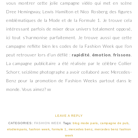
vous montrer cette jolie campagne vidéo qui met en scène
Dree Hemingway, Lewis Hamilton et Nico Rosberg, des figures
emblématiques de la Mode et de la Formule 1. Je trouve cela
intéressant parfois de mixer deux univers totalement opposé,
ici tout s’harmonise parfaitement. Je trouve aussi que cette
campagne reflète bien les codes de la Fashion Week que l’on
peut retrouver lors d’un défilé :
rapidité
,
émotion
,
frissons
.
La campagne publicitaire a été réalisée par le célèbre Collier
Schorr, seizième photographe a avoir collaboré avec Mercedes-
Benz pour la promotion de Fashion Weeks partout dans le
monde. Vous aimez? xx
LEAVE A REPLY
CATEGORIES:
FASHION WEEK
Tags:
blog mode paris
,
campagne de pub
,
elodieinparis
,
fashion week
,
formule 1
,
mercedes benz
,
mercedes benz fashion
week