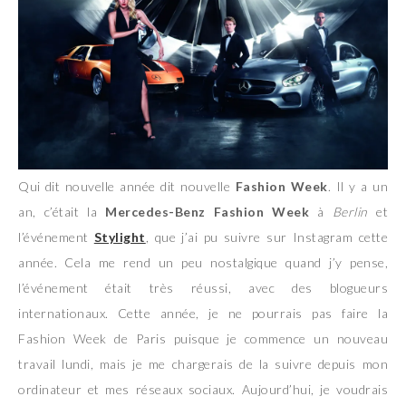
Qui dit nouvelle année dit nouvelle
Fashion Week
. Il y a un
an, c’était la
Mercedes-Benz Fashion Week
à
Berlin
et
l’événement
Stylight
, que j’ai pu suivre sur Instagram cette
année. Cela me rend un peu nostalgique quand j’y pense,
l’événement était très réussi, avec des blogueurs
internationaux. Cette année, je ne pourrais pas faire la
Fashion Week de Paris puisque je commence un nouveau
travail lundi, mais je me chargerais de la suivre depuis mon
ordinateur et mes réseaux sociaux. Aujourd’hui, je voudrais