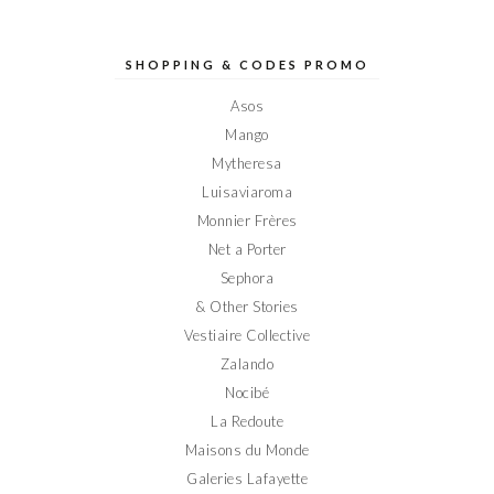
profil
profil
profil
profil
profil
de
de
de
de
de
Elodieinparis
Elodieinparis
Elodieinparis
Elodieinparis
Elodieinparis
sur
sur
sur
sur
sur
SHOPPING & CODES PROMO
Facebook
Twitter
Instagram
Pinterest
YouTube
Asos
Mango
Mytheresa
Luisaviaroma
Monnier Frères
Net a Porter
Sephora
& Other Stories
Vestiaire Collective
Zalando
Nocibé
La Redoute
Maisons du Monde
Galeries Lafayette