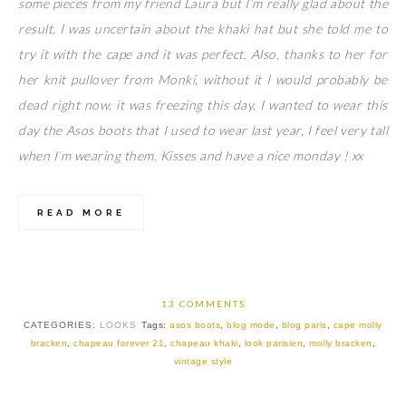
some pieces from my friend Laura but I’m really glad about the
result. I was uncertain about the khaki hat but she told me to
try it with the cape and it was perfect. Also, thanks to her for
her knit pullover from Monki, without it I would probably be
dead right now, it was freezing this day. I wanted to wear this
day the Asos boots that I used to wear last year, I feel very tall
when I’m wearing them. Kisses and have a nice monday ! xx
READ MORE
13 COMMENTS
CATEGORIES:
LOOKS
Tags:
asos boots
,
blog mode
,
blog paris
,
cape molly
bracken
,
chapeau forever 21
,
chapeau khaki
,
look parisien
,
molly bracken
,
vintage style