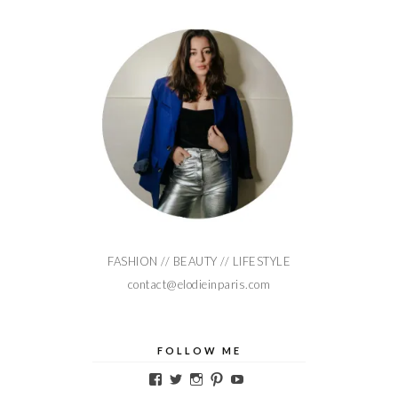
FASHION // BEAUTY // LIFESTYLE
contact@elodieinparis.com
FOLLOW ME
Voir
Voir
Voir
Voir
Voir
le
le
le
le
le