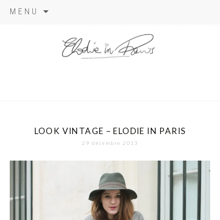
Aller
MENU
au
contenu
elodie in
paris
LOOK VINTAGE – ELODIE IN PARIS
29 décembre 2013