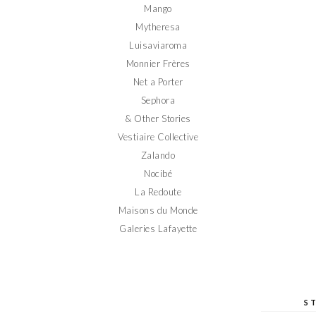
Mango
Mytheresa
Luisaviaroma
Monnier Frères
Net a Porter
Sephora
& Other Stories
Vestiaire Collective
Zalando
Nocibé
La Redoute
Maisons du Monde
Galeries Lafayette
S