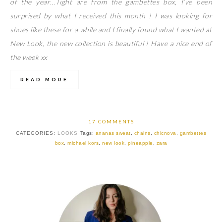
of the year…Tight are from the gambettes box, I’ve been
surprised by what I received this month ! I was looking for
shoes like these for a while and I finally found what I wanted at
New Look, the new collection is beautiful ! Have a nice end of
the week xx
READ MORE
17 COMMENTS
CATEGORIES:
LOOKS
Tags:
ananas sweat
,
chains
,
chicnova
,
gambettes
box
,
michael kors
,
new look
,
pineapple
,
zara