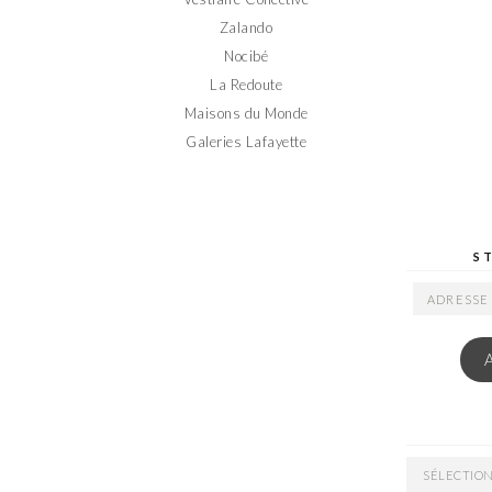
Zalando
Nocibé
La Redoute
Maisons du Monde
Galeries Lafayette
S
ADRESSE
EMAIL
ARCHIVES