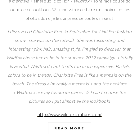
a mermaid
» ainsi que le collier «
Wildfox
» sont mes coups de
coeur de ce lookbook ♡ Impossible de faire un choix dans les
photos donc je les ai presque toutes mises !
I discovered Charlotte Free in September for Limi Feu fashion
show : she was on the catwalk. She was fascinating and
interesting : pink hair, amazing style. I’m glad to discover that
Wildfox chose her to be in the summer 2012 campaign. I totally
love what Wildfox do but that’s too much expensive. Pastels
colors to be in trends, Charlotte Free is like a mermaid on the
beach. The dress « Im really a mermaid » and the necklace
« Wildfox » are my favourite pieces ♡ I can’t choose the
pictures so I put almost all the lookbook!
http://www.wildfoxcouture.com/
READ MORE