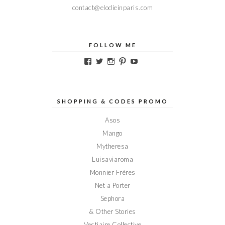
contact@elodieinparis.com
FOLLOW ME
Voir
Voir
Voir
Voir
Voir
le
le
le
le
le
profil
profil
profil
profil
profil
de
de
de
de
de
Elodieinparis
Elodieinparis
Elodieinparis
Elodieinparis
Elodieinparis
sur
sur
sur
sur
sur
SHOPPING & CODES PROMO
Facebook
Twitter
Instagram
Pinterest
YouTube
Asos
Mango
Mytheresa
Luisaviaroma
Monnier Frères
Net a Porter
Sephora
& Other Stories
Vestiaire Collective