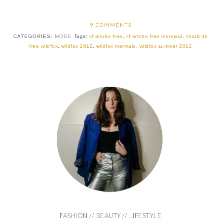
9 COMMENTS
CATEGORIES:
MODE
Tags:
charlotte free
,
charlotte free mermaid
,
charlotte
free wildfox
,
wildfox 2012
,
wildfox mermaid
,
wildfox summer 2012
FASHION // BEAUTY // LIFESTYLE