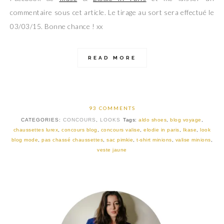
commentaire sous cet article. Le tirage au sort sera effectué le
03/03/15. Bonne chance ! xx
READ MORE
93 COMMENTS
CATEGORIES:
CONCOURS
,
LOOKS
Tags:
aldo shoes
,
blog voyage
,
chaussettes lurex
,
concours blog
,
concours valise
,
elodie in paris
,
Ikase
,
look
blog mode
,
pas chassé chaussettes
,
sac pimkie
,
t-shirt minions
,
valise minions
,
veste jaune