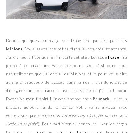
Depuis quelques temps, je développe une passion pour les
Minions.
Vous savez, ces petits êtres jaunes très attachants.
J’ai d’ailleurs hâte que le film sorte cet été ! Lorsque
Ikase
m’a
proposé de créer ma valise personnalisée, c’est donc tout
naturellement que j’ai choisi les Minions et je peux vous dire
qu’elle a beaucoup de succès dans la rue ! J’ai donc décidé
d’imaginer un look raccord avec ma valise et j’ai sorti pour
l’occasion mon t-shirt Minions shoppé chez
Primark
. Je vous
propose aujourd’hui de remporter votre valise à vous, avec
votre visuel préféré (
je vous autorise aussi à copier la mienne si
l’idée vous plaît!
). Pour participer au concours, liker les pages
Facebook de
Ikase
&
Elodie in Paris
et me laisser un