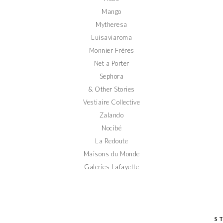
Mango
Mytheresa
Luisaviaroma
Monnier Frères
Net a Porter
Sephora
& Other Stories
Vestiaire Collective
Zalando
Nocibé
La Redoute
Maisons du Monde
Galeries Lafayette
S