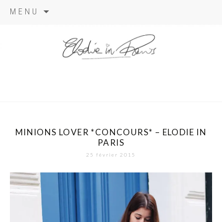
Aller
MENU
au
contenu
elodie in
paris
MINIONS LOVER *CONCOURS* – ELODIE IN
PARIS
25 février 2015