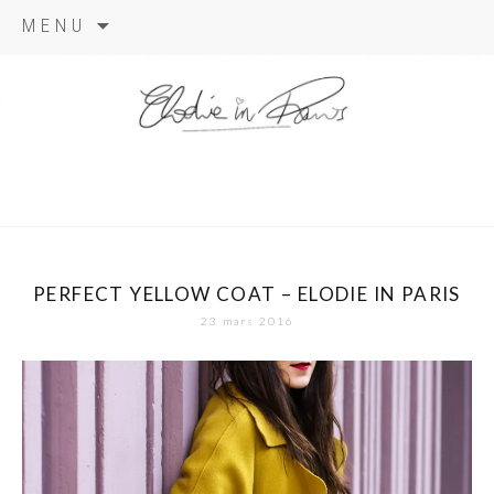
Aller
MENU
au
contenu
elodie in
paris
PERFECT YELLOW COAT – ELODIE IN PARIS
23 mars 2016