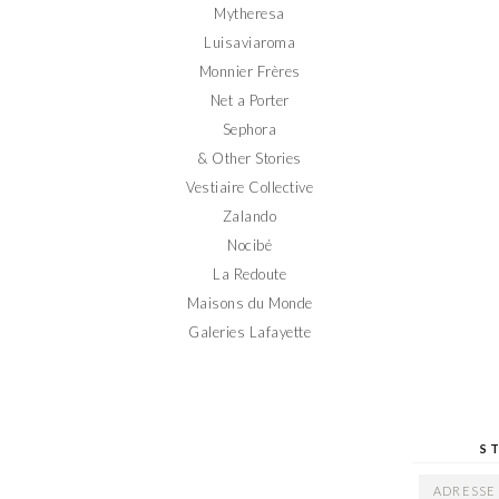
Mytheresa
Luisaviaroma
Monnier Frères
Net a Porter
Sephora
& Other Stories
Vestiaire Collective
Zalando
Nocibé
La Redoute
Maisons du Monde
Galeries Lafayette
S
ADRESSE