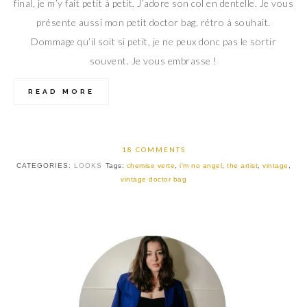
final, je m’y fait petit à petit. J’adore son col en dentelle. Je vous
présente aussi mon petit doctor bag, rétro à souhait.
Dommage qu’il soit si petit, je ne peux donc pas le sortir
souvent. Je vous embrasse !
READ MORE
18 COMMENTS
CATEGORIES:
LOOKS
Tags:
chemise verte
,
i'm no angel
,
the artist
,
vintage
,
vintage doctor bag