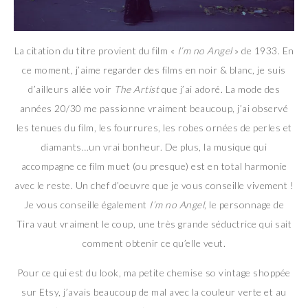
La citation du titre provient du film «
I’m no Angel
» de 1933. En
ce moment, j’aime regarder des films en noir & blanc, je suis
d’ailleurs allée voir
The Artist
que j’ai adoré. La mode des
années 20/30 me passionne vraiment beaucoup, j’ai observé
les tenues du film, les fourrures, les robes ornées de perles et
diamants…un vrai bonheur. De plus, la musique qui
accompagne ce film muet (ou presque) est en total harmonie
avec le reste. Un chef d’oeuvre que je vous conseille vivement !
Je vous conseille également
I’m no Angel
, le personnage de
Tira vaut vraiment le coup, une très grande séductrice qui sait
comment obtenir ce qu’elle veut.
Pour ce qui est du look, ma petite chemise so vintage shoppée
sur Etsy, j’avais beaucoup de mal avec la couleur verte et au