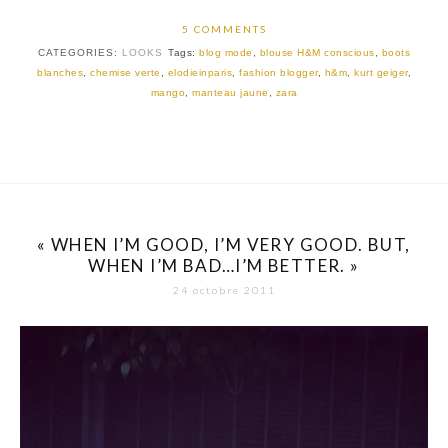
5 COMMENTS
CATEGORIES:
LOOKS
Tags:
blog mode
,
blouse H&M conscious
,
boots
blanches
,
chemise verte
,
elodieinparis
,
fashion blogger
,
h&m
,
kurt geiger
,
mango
,
manteau jaune
,
zara
« WHEN I’M GOOD, I’M VERY GOOD. BUT,
WHEN I’M BAD…I’M BETTER. »
24 octobre 2011