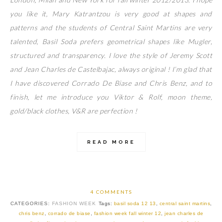
you like it, Mary Katrantzou is very good at shapes and
patterns and the students of Central Saint Martins are very
talented, Basil Soda prefers geometrical shapes like Mugler,
structured and transparency. I love the style of Jeremy Scott
and Jean Charles de Castelbajac, always original ! I’m glad that
I have discovered Corrado De Biase and Chris Benz, and to
finish, let me introduce you Viktor & Rolf, moon theme,
gold/black clothes, V&R are perfection !
READ MORE
4 COMMENTS
CATEGORIES:
FASHION WEEK
Tags:
basil soda 12 13
,
central saint martins
,
chris benz
,
corrado de biase
,
fashion week fall winter 12
,
jean charles de