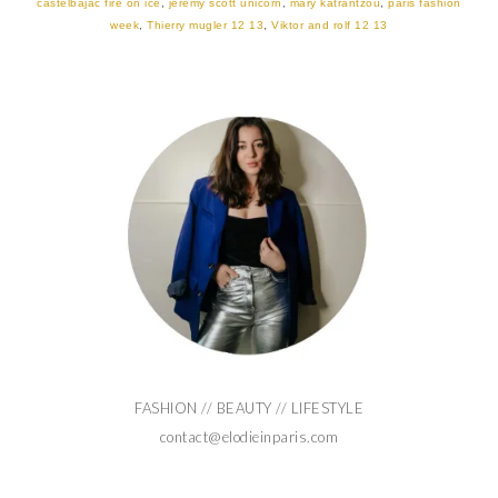
castelbajac fire on ice
,
jeremy scott unicorn
,
mary katrantzou
,
paris fashion
week
,
Thierry mugler 12 13
,
Viktor and rolf 12 13
FASHION // BEAUTY // LIFESTYLE
contact@elodieinparis.com