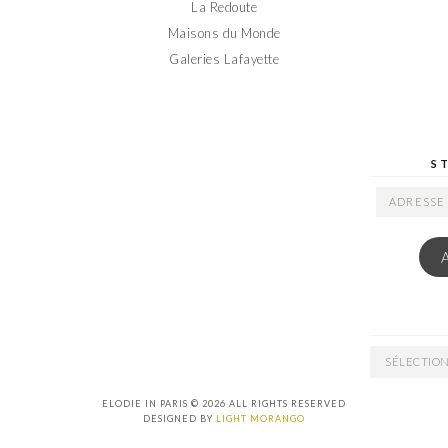
La Redoute
Maisons du Monde
Galeries Lafayette
S
ADRESSE
EMAIL
ARCHIVES
ELODIE IN PARIS © 2026 ALL RIGHTS RESERVED
DESIGNED BY
LIGHT MORANGO