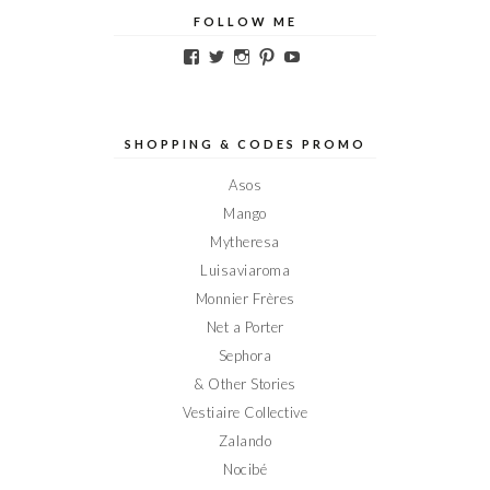
FOLLOW ME
Voir
Voir
Voir
Voir
Voir
le
le
le
le
le
profil
profil
profil
profil
profil
de
de
de
de
de
Elodieinparis
Elodieinparis
Elodieinparis
Elodieinparis
Elodieinparis
sur
sur
sur
sur
sur
SHOPPING & CODES PROMO
Facebook
Twitter
Instagram
Pinterest
YouTube
Asos
Mango
Mytheresa
Luisaviaroma
Monnier Frères
Net a Porter
Sephora
& Other Stories
Vestiaire Collective
Zalando
Nocibé