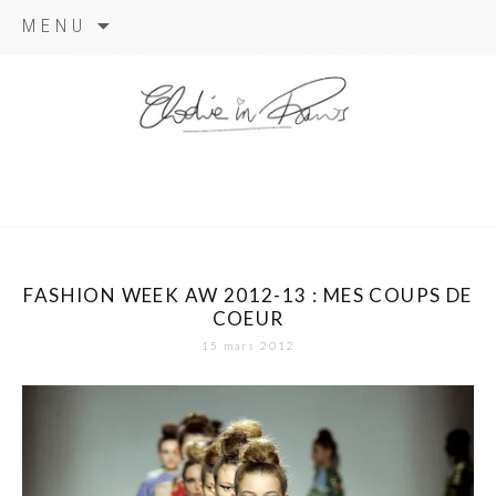
Aller
MENU
au
contenu
elodie in
paris
FASHION WEEK AW 2012-13 : MES COUPS DE
COEUR
15 mars 2012