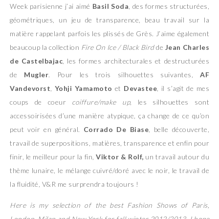
Week parisienne j’ai aimé
Basil Soda
, des formes structurées,
géométriques, un jeu de transparence, beau travail sur la
matière rappelant parfois les plissés de Grès. J’aime également
beaucoup la collection
Fire On Ice / Black Bird
de
Jean Charles
de Castelbajac
, les formes architecturales et destructurées
de
Mugler
. Pour les trois silhouettes suivantes,
AF
Vandevorst
,
Yohji Yamamoto
et
Devastee
, il s’agit de mes
coups de coeur
coiffure/make up
, les silhouettes sont
accessoirisées d’une manière atypique, ça change de ce qu’on
peut voir en général.
Corrado De Biase
, belle découverte,
travail de superpositions, matières, transparence et enfin pour
finir, le meilleur pour la fin,
Viktor & Rolf,
un travail autour du
thème lunaire, le mélange cuivré/doré avec le noir, le travail de
la fluidité, V&R me surprendra toujours !
Here is my selection of the best Fashion Shows of Paris,
London, Milan and New York for fall winter 2012/2013. I hope