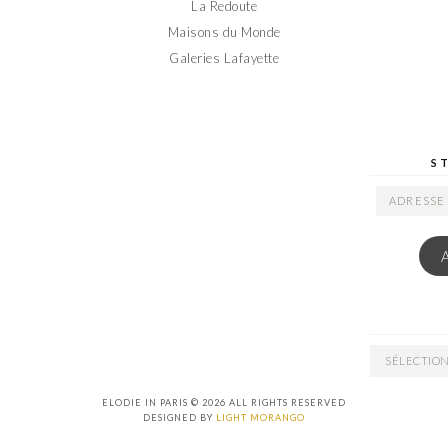
La Redoute
Maisons du Monde
Galeries Lafayette
S
ADRESSE
EMAIL
ARCHIVES
ELODIE IN PARIS © 2026 ALL RIGHTS RESERVED
DESIGNED BY
LIGHT MORANGO