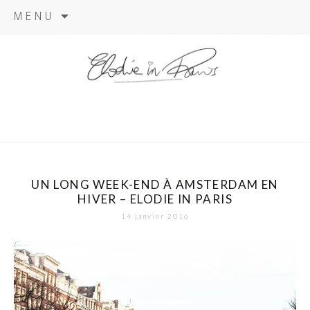
Aller
MENU
au
contenu
elodie in
paris
UN LONG WEEK-END À AMSTERDAM EN
HIVER – ELODIE IN PARIS
14 janvier 2016