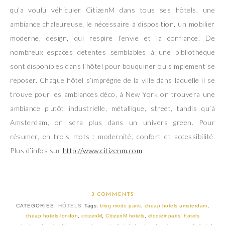
qu’a voulu véhiculer CitizenM dans tous ses hôtels, une
ambiance chaleureuse, le nécessaire à disposition, un mobilier
moderne, design, qui respire l’envie et la confiance. De
nombreux espaces détentes semblables à une bibliothèque
sont disponibles dans l’hôtel pour bouquiner ou simplement se
reposer. Chaque hôtel s’imprègne de la ville dans laquelle il se
trouve pour les ambiances déco, à New York on trouvera une
ambiance plutôt industrielle, métallique, street, tandis qu’à
Amsterdam, on sera plus dans un univers green. Pour
résumer, en trois mots : modernité, confort et accessibilité.
Plus d’infos sur
http://www.citizenm.com
3 COMMENTS
CATEGORIES:
HÔTELS
Tags:
blog mode paris
,
cheap hotels amsterdam
,
cheap hotels london
,
citizenM
,
CitizenM hotels
,
elodieinparis
,
hotels