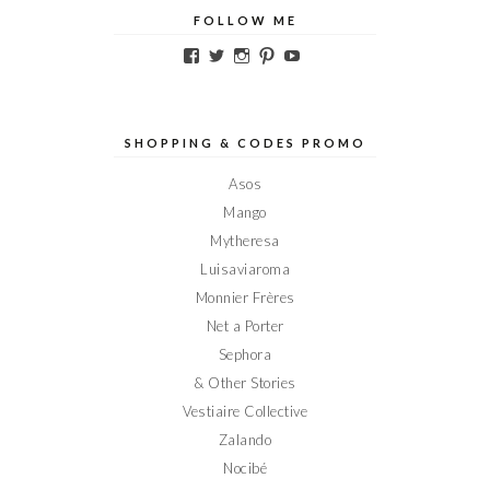
FOLLOW ME
Voir
Voir
Voir
Voir
Voir
le
le
le
le
le
profil
profil
profil
profil
profil
de
de
de
de
de
Elodieinparis
Elodieinparis
Elodieinparis
Elodieinparis
Elodieinparis
sur
sur
sur
sur
sur
SHOPPING & CODES PROMO
Facebook
Twitter
Instagram
Pinterest
YouTube
Asos
Mango
Mytheresa
Luisaviaroma
Monnier Frères
Net a Porter
Sephora
& Other Stories
Vestiaire Collective
Zalando
Nocibé