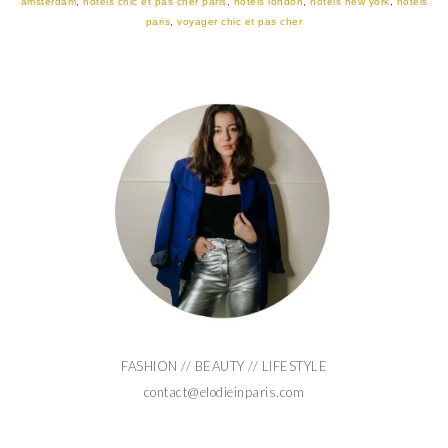
amsterdam
,
hotels chic et pas cher paris
,
hotels london
,
hotels new york
,
hotels
paris
,
voyager chic et pas cher
FASHION // BEAUTY // LIFESTYLE
contact@elodieinparis.com