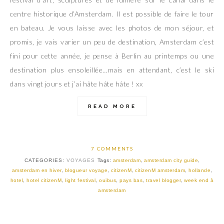
centre historique d’Amsterdam. Il est possible de faire le tour
en bateau. Je vous laisse avec les photos de mon séjour, et
promis, je vais varier un peu de destination, Amsterdam c’est
fini pour cette année, je pense à Berlin au printemps ou une
destination plus ensoleillée…mais en attendant, c’est le ski
dans vingt jours et j’ai hâte hâte hâte ! xx
READ MORE
7 COMMENTS
CATEGORIES:
VOYAGES
Tags:
amsterdam
,
amsterdam city guide
,
amsterdam en hiver
,
blogueur voyage
,
citizenM
,
citizenM amsterdam
,
hollande
,
hotel
,
hotel citizenM
,
light festival
,
ouibus
,
pays bas
,
travel blogger
,
week end à
amsterdam