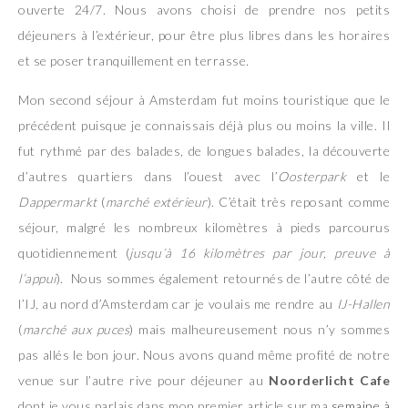
ouverte 24/7. Nous avons choisi de prendre nos petits
déjeuners à l’extérieur, pour être plus libres dans les horaires
et se poser tranquillement en terrasse.
Mon second séjour à Amsterdam fut moins touristique que le
précédent puisque je connaissais déjà plus ou moins la ville. Il
fut rythmé par des balades, de longues balades, la découverte
d’autres quartiers dans l’ouest avec l’
Oosterpark
et le
Dappermarkt
(
marché extérieur
). C’était très reposant comme
séjour, malgré les nombreux kilomètres à pieds parcourus
quotidiennement (
jusqu’à 16 kilomètres par jour, preuve à
l’appui
). Nous sommes également retournés de l’autre côté de
l’IJ, au nord d’Amsterdam car je voulais me rendre au
IJ-Hallen
(
marché aux puces
) mais malheureusement nous n’y sommes
pas allés le bon jour. Nous avons quand même profité de notre
venue sur l’autre rive pour déjeuner au
Noorderlicht Cafe
dont je vous parlais dans mon premier article sur ma
semaine à