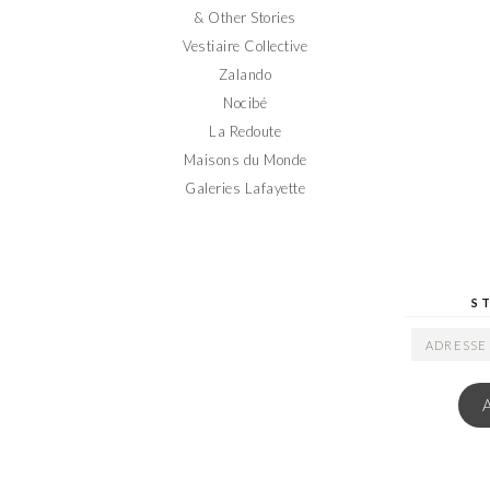
& Other Stories
Vestiaire Collective
Zalando
Nocibé
La Redoute
Maisons du Monde
Galeries Lafayette
S
ADRESSE
EMAIL