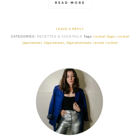
READ MORE
LEAVE A REPLY
CATEGORIES:
RECETTES & COCKTAILS
Tags:
cocktail Jäger
,
cocktail
jägermeister
,
Jägermeister
,
Jägershokolade
,
recette cocktail