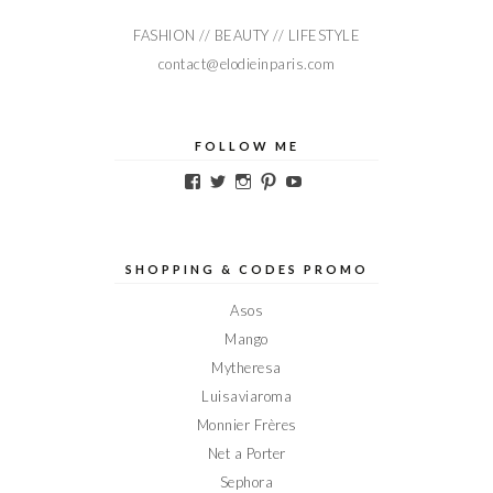
FASHION // BEAUTY // LIFESTYLE
contact@elodieinparis.com
FOLLOW ME
Voir
Voir
Voir
Voir
Voir
le
le
le
le
le
profil
profil
profil
profil
profil
de
de
de
de
de
Elodieinparis
Elodieinparis
Elodieinparis
Elodieinparis
Elodieinparis
sur
sur
sur
sur
sur
SHOPPING & CODES PROMO
Facebook
Twitter
Instagram
Pinterest
YouTube
Asos
Mango
Mytheresa
Luisaviaroma
Monnier Frères
Net a Porter
Sephora