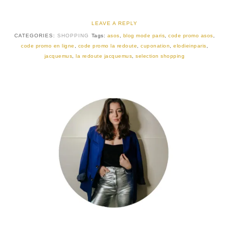
LEAVE A REPLY
CATEGORIES:
SHOPPING
Tags:
asos
,
blog mode paris
,
code promo asos
,
code promo en ligne
,
code promo la redoute
,
cuponation
,
elodieinparis
,
jacquemus
,
la redoute jacquemus
,
selection shopping