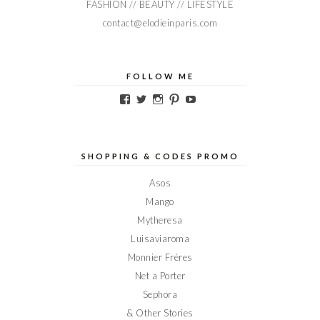
FASHION // BEAUTY // LIFESTYLE
contact@elodieinparis.com
FOLLOW ME
Voir
Voir
Voir
Voir
Voir
le
le
le
le
le
profil
profil
profil
profil
profil
de
de
de
de
de
Elodieinparis
Elodieinparis
Elodieinparis
Elodieinparis
Elodieinparis
sur
sur
sur
sur
sur
SHOPPING & CODES PROMO
Facebook
Twitter
Instagram
Pinterest
YouTube
Asos
Mango
Mytheresa
Luisaviaroma
Monnier Frères
Net a Porter
Sephora
& Other Stories