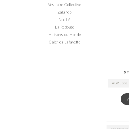
Vestiaire Collective
Zalando
Nocibé
La Redoute
Maisons du Monde
Galeries Lafayette
S
ADRESSE
EMAIL
ARCHIVES