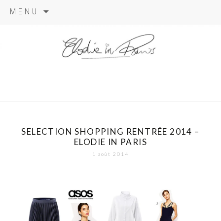
Aller
MENU
au
contenu
elodie in
paris
SELECTION SHOPPING RENTRÉE 2014 –
ELODIE IN PARIS
1 août 2014