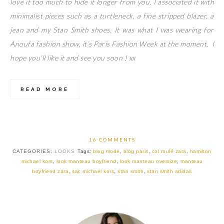
love it too much to hide it longer from you. I associated it with
minimalist pieces such as a turtleneck, a fine stripped blazer, a
jean and my Stan Smith shoes. It was what I was wearing for
Anoufa fashion show, it’s Paris Fashion Week at the moment. I
hope you’ll like it and see you soon ! xx
READ MORE
16 COMMENTS
CATEGORIES:
LOOKS
Tags:
blog mode
,
blog paris
,
col roulé zara
,
hamilton
michael kors
,
look manteau boyfriend
,
look manteau oversize
,
manteau
boyfriend zara
,
sac michael kors
,
stan smith
,
stan smith adidas