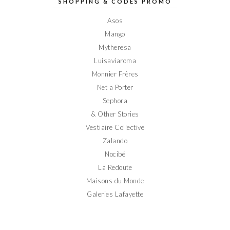
sur
sur
sur
sur
sur
SHOPPING & CODES PROMO
Facebook
Twitter
Instagram
Pinterest
YouTube
Asos
Mango
Mytheresa
Luisaviaroma
Monnier Frères
Net a Porter
Sephora
& Other Stories
Vestiaire Collective
Zalando
Nocibé
La Redoute
Maisons du Monde
Galeries Lafayette