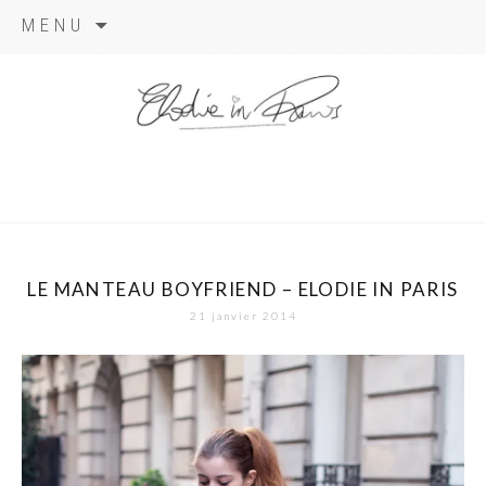
Aller
MENU
au
contenu
elodie in
paris
LE MANTEAU BOYFRIEND – ELODIE IN PARIS
21 janvier 2014