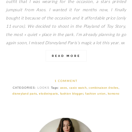
outfit that I was wearing for the occasion, a stars printed
jumpsuit from Asos. I wanted it for months now, I finally
bought it because of the occasion and it affordable price (only
11 euros). We decided to shoot in the Playland of Toy Story,
the most « quiet » place in the park. I’m already planning to go
again soon, I missed Disneyland Paris’s magic a lot this year. xx
READ MORE
1 COMMENT
CATEGORIES:
LOOKS
Tags:
asos
,
casio watch
,
combinaison étoiles
,
disneyland paris
,
elodieinparis
,
fashion blogger
,
fashion union
,
komono