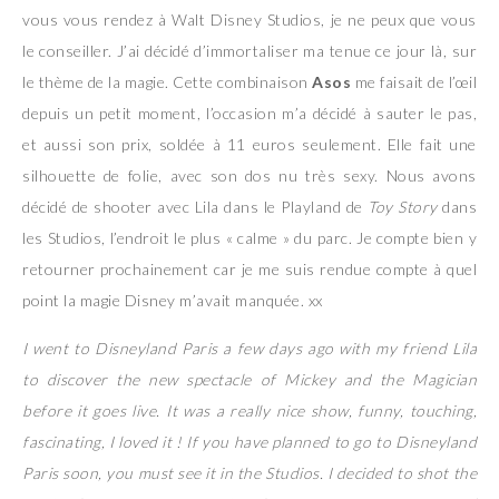
vous vous rendez à Walt Disney Studios, je ne peux que vous
le conseiller. J’ai décidé d’immortaliser ma tenue ce jour là, sur
le thème de la magie. Cette combinaison
Asos
me faisait de l’œil
depuis un petit moment, l’occasion m’a décidé à sauter le pas,
et aussi son prix, soldée à 11 euros seulement. Elle fait une
silhouette de folie, avec son dos nu très sexy. Nous avons
décidé de shooter avec Lila dans le Playland de
Toy Story
dans
les Studios, l’endroit le plus « calme » du parc. Je compte bien y
retourner prochainement car je me suis rendue compte à quel
point la magie Disney m’avait manquée. xx
I went to Disneyland Paris a few days ago with my friend Lila
to discover the new spectacle of Mickey and the Magician
before it goes live. It was a really nice show, funny, touching,
fascinating, I loved it ! If you have planned to go to Disneyland
Paris soon, you must see it in the Studios. I decided to shot the