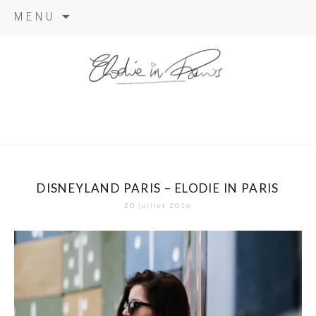
Aller
MENU
au
contenu
elodie in
paris
DISNEYLAND PARIS – ELODIE IN PARIS
20 juillet 2016