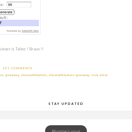
inner is Taline ! Bravo !!
101 COMMENTS
be
,
giveaway
,
inlovewithfashion
,
inlovewithfashion giveaway
,
Love dress
STAY UPDATED
Abonnez-vous