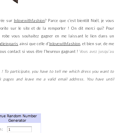
érée sur
Inlovewithfashion
? Parce que c’est bientôt Noël, je vous
avorite sur le site et de la remporter ! On dit merci qui? Pour
lle robe vous souhaitez gagner en me laissant le lien dans un
odieinparis
ainsi que celle d’
Inlovewithfashion
, et bien sur, de me
vous contact si vous être l’heureux gagnant !
Vous avez jusqu’au
 ! To participate, you have to tell me which dress you want to
 pages and leave me a valid email address. You have until