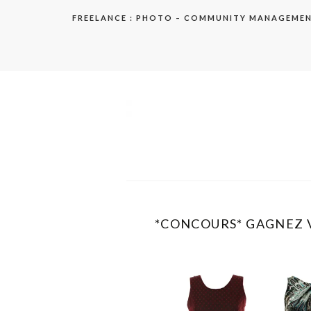
Aller
FREELANCE : PHOTO – COMMUNITY MANAGEME
au
contenu
elodie
*CONCOURS* GAGNEZ 