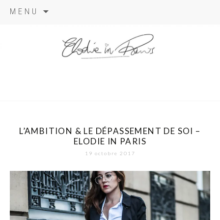
Aller
MENU
au
contenu
elodie in
paris
L’AMBITION & LE DÉPASSEMENT DE SOI –
ELODIE IN PARIS
19 octobre 2017