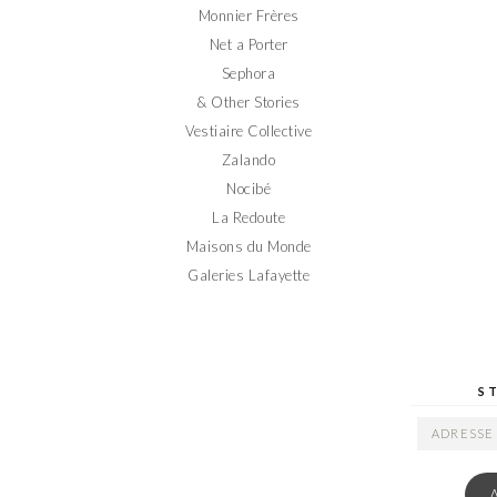
Monnier Frères
Net a Porter
Sephora
& Other Stories
Vestiaire Collective
Zalando
Nocibé
La Redoute
Maisons du Monde
Galeries Lafayette
S
ADRESSE
EMAIL