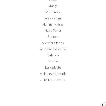
Mango
Mytheresa
Luisaviaroma
Monnier Frères
Net a Porter
Sephora
& Other Stories
Vestiaire Collective
Zalando
Nocibé
La Redoute
Maisons du Monde
Galeries Lafayette
S