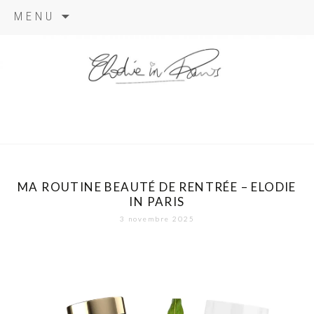
Aller
MENU
au
contenu
elodie in
paris
MA ROUTINE BEAUTÉ DE RENTRÉE – ELODIE
IN PARIS
3 novembre 2025