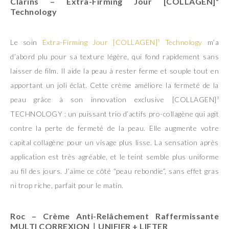
Clarins
– Extra-Firming Jour [COLLAGEN]³
Technology
Le soin
Extra-Firming Jour [COLLAGEN]³ Technology
m’a
d’abord plu pour sa texture légère, qui fond rapidement sans
laisser de film. Il aide la peau à rester ferme et souple tout en
apportant un joli éclat. Cette crème améliore la fermeté de la
peau grâce à son innovation exclusive [COLLAGEN]³
TECHNOLOGY : un puissant trio d’actifs pro-collagène qui agit
contre la perte de fermeté de la peau. Elle augmente votre
capital collagène pour un visage plus lisse. La sensation après
application est très agréable, et le teint semble plus uniforme
au fil des jours. J’aime ce côté “peau rebondie”, sans effet gras
ni trop riche, parfait pour le matin.
Roc
– Crème Anti-Relâchement Raffermissante
MULTI CORREXION｜UNIFIER + LIFTER