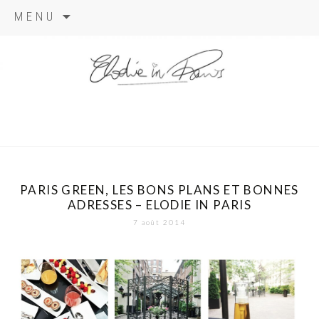
Aller
MENU
au
contenu
elodie in
paris
PARIS GREEN, LES BONS PLANS ET BONNES
ADRESSES – ELODIE IN PARIS
7 août 2014