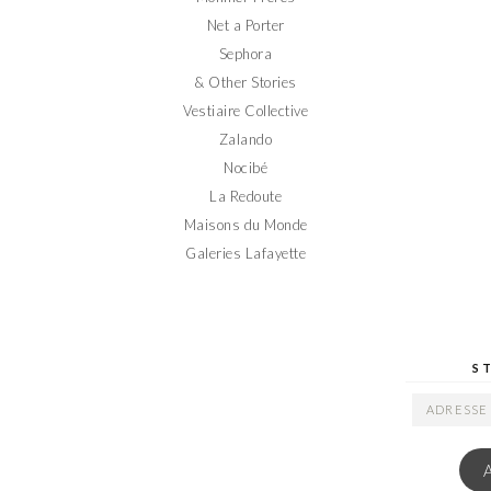
Net a Porter
Sephora
& Other Stories
Vestiaire Collective
Zalando
Nocibé
La Redoute
Maisons du Monde
Galeries Lafayette
S
ADRESSE
EMAIL