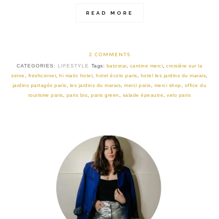
READ MORE
2 COMMENTS
CATEGORIES:
LIFESTYLE
Tags:
batostar
,
cantine merci
,
croisière sur la
seine
,
freshcorner
,
hi matic hotel
,
hotel écolo paris
,
hotel les jardins du marais
,
jardins partagés paris
,
les jardins du marais
,
merci paris
,
merci shop
,
office du
tourisme paris
,
paris bio
,
paris green
,
salade épeautre
,
velo paris