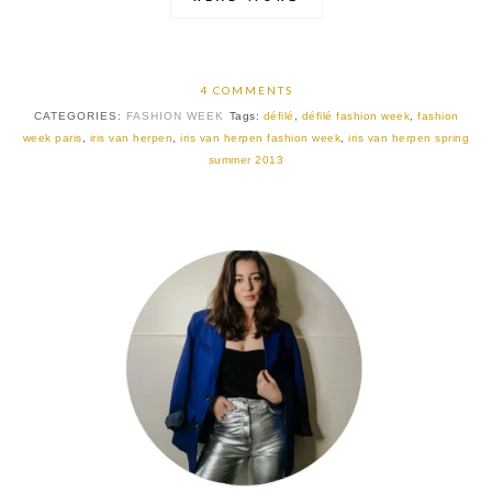
4 COMMENTS
CATEGORIES:
FASHION WEEK
Tags:
défilé
,
défilé fashion week
,
fashion
week paris
,
iris van herpen
,
iris van herpen fashion week
,
iris van herpen spring
summer 2013