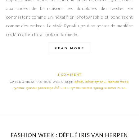
aux codes de la maison. Les doublures des vestes se
contrastent comme un négatif en photographie et bondissent
comme des ombres. Le style Rynshu peut se porter de manière
rock’n’roll en total look ou formelle.
READ MORE
1 COMMENT
CATEGORIES:
FASHION WEEK
Tags:
défilé
,
défilé rynshu
,
fashion week
,
rynshu
,
rynshu printemps été 2013
,
rynshu westin spring summer 2013
FASHION WEEK : DÉFILÉ IRIS VAN HERPEN