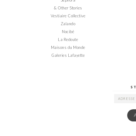
& Other Stories
Vestiaire Collective
Zalando
Nocibé
La Redoute
Maisons du Monde
Galeries Lafayette
S
ADRESSE
EMAIL