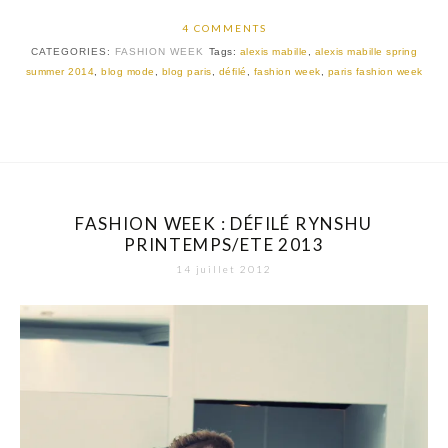
4 COMMENTS
CATEGORIES:
FASHION WEEK
Tags:
alexis mabille
,
alexis mabille spring
summer 2014
,
blog mode
,
blog paris
,
défilé
,
fashion week
,
paris fashion week
FASHION WEEK : DÉFILÉ RYNSHU
PRINTEMPS/ETE 2013
14 juillet 2012