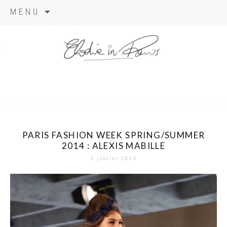
Aller
MENU
au
contenu
elodie in
paris
PARIS FASHION WEEK SPRING/SUMMER
2014 : ALEXIS MABILLE
3 janvier 2014