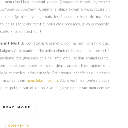
nu mon rituel beauté avant le dodo (
comme on le sait, la peau se
’appliquer au coucher
). Comme la plupart d’entre vous, j’étais un
inceur (je n’en avais jamais testé avant celle-ci, de manière
oline agissent vraiment. Si vous êtes pressées, je vous conseille
s dès 7 jours, c’est fou !
ssant Nuit
de Somatoline Cosmetic, comme son nom l’indique,
’algues & de plantes. Elle aide à éliminer les radicaux libres et à
tabolisme des graisses et ainsi améliorer l’action amincissante.
ssentir quelques picotements qui disparaissent très rapidement,
le la microcirculation cutanée. Petit bonus, bénéficiez d’un coach
s inscrivant sur
monclubminceur.fr
. Alors les filles, prêtes à vous
uelques petites surprises pour vous, ça se passe sur mon compte
READ MORE
7 COMMENTS