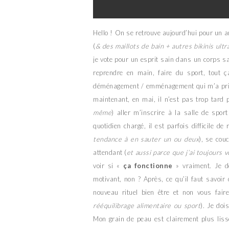
Hello ! On se retrouve aujourd’hui pour un a
(
& des maillots de bain + autres bikinis ultr
je vote pour un esprit sain dans un corps sai
reprendre en main, faire du sport, tout 
déménagement / emménagement qui m’a pris p
maintenant, en mai, il n’est pas trop tard 
même
) aller m’inscrire à la salle de spo
quotidien chargé, il est parfois difficile d
tendance à en sauter un ou deux
), se cou
attendant (
et aussi parce que j’ai toujours 
voir si «
ça fonctionne
» vraiment. Je d
motivant, non ? Après, ce qu’il faut savoir 
nouveau rituel bien être et non vous fair
rééquilibrage alimentaire ou sport
). Je doi
Mon grain de peau est clairement plus lisse