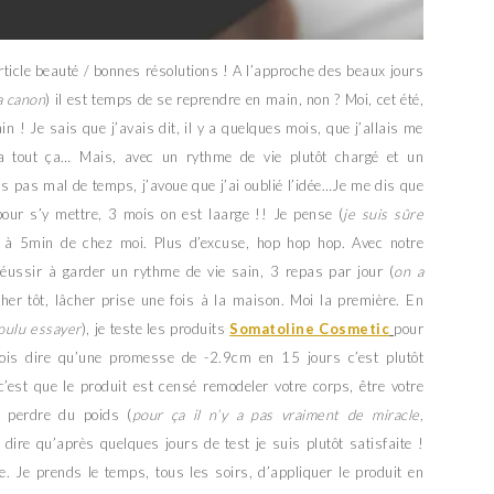
rticle beauté / bonnes résolutions ! A l’approche des beaux jours
a canon
) il est temps de se reprendre en main, non ? Moi, cet été,
n ! Je sais que j’avais dit, il y a quelques mois, que j’allais me
ça tout ça… Mais, avec un rythme de vie plutôt chargé et un
as mal de temps, j’avoue que j’ai oublié l’idée…Je me dis que
pour s’y mettre, 3 mois on est laarge !! Je pense (
je suis sûre
rt à 5min de chez moi. Plus d’excuse, hop hop hop. Avec notre
e réussir à garder un rythme de vie sain, 3 repas par jour (
on a
cher tôt, lâcher prise une fois à la maison. Moi la première. En
voulu essayer
), je teste les produits
Somatoline Cosmetic
pour
ois dire qu’une promesse de -2.9cm en 15 jours c’est plutôt
c’est que le produit est censé remodeler votre corps, être votre
e perdre du poids (
pour ça il n’y a pas vraiment de miracle,
s dire qu’après quelques jours de test je suis plutôt satisfaite !
. Je prends le temps, tous les soirs, d’appliquer le produit en