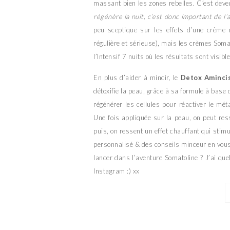
massant bien les zones rebelles. C’est deve
régénère la nuit, c’est donc important de l
peu sceptique sur les effets d’une crème m
régulière et sérieuse), mais les crèmes Somat
l’Intensif 7 nuits où les résultats sont visible
En plus d’aider à mincir, le
Detox Aminci
détoxifie la peau, grâce à sa formule à base d
régénérer les cellules pour réactiver le mé
Une fois appliquée sur la peau, on peut re
puis, on ressent un effet chauffant qui stimu
personnalisé & des conseils minceur en vou
lancer dans l’aventure Somatoline ? J’ai q
Instagram :) xx