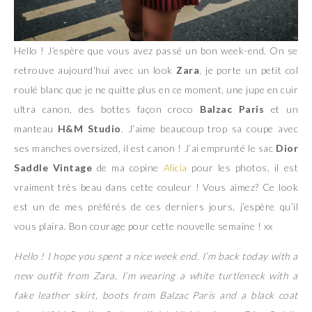
Hello ! J’espère que vous avez passé un bon week-end. On se
retrouve aujourd’hui avec un look
Zara
, je porte un petit col
roulé blanc que je ne quitte plus en ce moment, une jupe en cuir
ultra canon, des bottes façon croco
Balzac Paris
et un
manteau
H&M Studio
. J’aime beaucoup trop sa coupe avec
ses manches oversized, il est canon ! J’ai emprunté le sac
Dior
Saddle Vintage
de ma copine
Alicia
pour les photos, il est
vraiment très beau dans cette couleur ! Vous aimez? Ce look
est un de mes préférés de ces derniers jours, j’espère qu’il
vous plaira. Bon courage pour cette nouvelle semaine ! xx
Hello ! I hope you spent a nice week end. I’m back today with a
new outfit from Zara, I’m wearing a white turtleneck with a
fake leather skirt, boots from Balzac Paris and a black coat