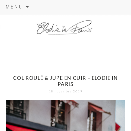
Aller
MENU
au
contenu
elodie in
paris
COL ROULÉ & JUPE EN CUIR – ELODIE IN
PARIS
18 novembre 2019