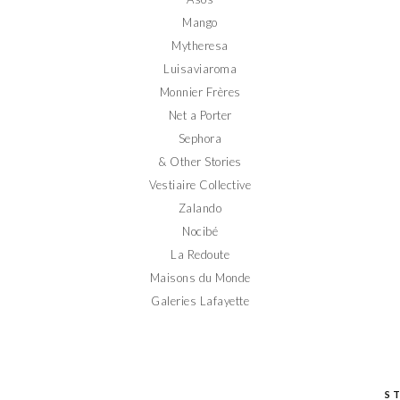
Mango
Mytheresa
Luisaviaroma
Monnier Frères
Net a Porter
Sephora
& Other Stories
Vestiaire Collective
Zalando
Nocibé
La Redoute
Maisons du Monde
Galeries Lafayette
S