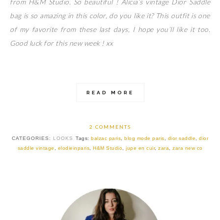
from H&M Studio. So beautiful ! Alicia’s vintage Dior Saddle
bag is so amazing in this color, do you like it? This outfit is one
of my favorite from these last days, I hope you’ll like it too.
Good luck for this new week ! xx
READ MORE
2 COMMENTS
CATEGORIES:
LOOKS
Tags:
balzac paris
,
blog mode paris
,
dior saddle
,
dior
saddle vintage
,
elodieinparis
,
H&M Studio
,
jupe en cuir
,
zara
,
zara new co