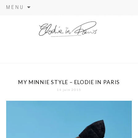
Aller
MENU
au
contenu
elodie in
paris
MY MINNIE STYLE – ELODIE IN PARIS
14 juin 2015