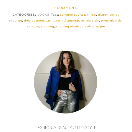
4 COMMENTS
CATEGORIES:
LOOKS
Tags:
comptoir des cotonniers
,
disney
,
disney
shooting
,
dolores promesas
,
essentiel antwerp
,
minnie style
,
myminniestyle
,
sarenza
,
shooting
,
shooting minnie
,
thewhitepepper
FASHION // BEAUTY // LIFESTYLE