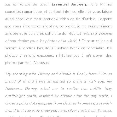
sac en forme de coeur
Essentiel Antwerp
. Une Minnie
coquette, romantique, et surtout intemporelle ! Je vous laisse
aussi découvrir mon interview vidéo en fin d’article. J’espère
que vous aimerez ce shooting, ce projet, je me suis vraiment
amusée et je suis très satisfaite du résultat (
Merci à Violaine
et son équipe pour les photos et la vidéo
) ! Et pour celles qui
seront à Londres lors de la Fashion Week en Septembre, les
photos y seront exposées, n’hésitez pas à m’envoyer des
photos par mail. Bisous xx
My shooting with Disney and Minnie is finally here ! I’m so
proud of it and I was so excited to share it with you, my
followers. Disney asked me to realize two outfits (day
outfit/night outfit) inspired by Minnie : for the day outfit, I
chose a polka dots jumpsuit from Dolores Promesas, a spanish
brand that I already show you here, silver heels from Sarenza,