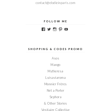
contact@elodieinparis.com
FOLLOW ME
Voir
Voir
Voir
Voir
Voir
le
le
le
le
le
profil
profil
profil
profil
profil
de
de
de
de
de
Elodieinparis
Elodieinparis
Elodieinparis
Elodieinparis
Elodieinparis
sur
sur
sur
sur
sur
SHOPPING & CODES PROMO
Facebook
Twitter
Instagram
Pinterest
YouTube
Asos
Mango
Mytheresa
Luisaviaroma
Monnier Frères
Net a Porter
Sephora
& Other Stories
Vestiaire Collective