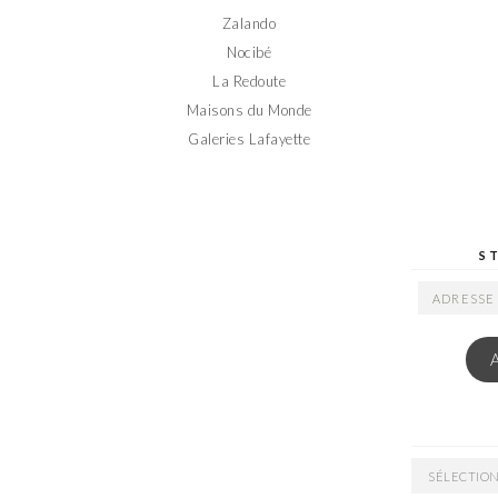
Zalando
Nocibé
La Redoute
Maisons du Monde
Galeries Lafayette
S
ADRESSE
EMAIL
ARCHIVES