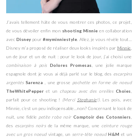
J’avais tellement hâte de vous montrer ces photos, ce projet,
de vous dévoiler enfin mon
shooting
Minnie
en collaboration
avec
Disney
pour
#myminniestyle
. Allez, je vous révèle tout…
Disney m’a proposé de réaliser deux looks inspirés par
Minnie
,
un de jour et un de nuit : pour le look de jour, j’ai choisi une
combinaison à pois
Dolores Promesas
, une jolie marque
espagnole dont je vous ai déjà parlé sur le blog, des
escarpins
argentés
Sarenza
, une grosse
pochette en forme de noeud
TheWhitePepper
et un
chapeau avec des oreilles
Choies
,
parfait pour ce shooting !
(Merci
Stephanie
!)
. Les pois, avec
Minnie, c’est un peu indispensable…non? Concernant le look de
nuit, une fidèle
petite robe noir
Comptoir des Cotonniers
,
des
escarpins noirs
de la même marque, une
ceinture rouge
avec un gros noeud
vintage, un
serre-tête noeud
H&M
et un