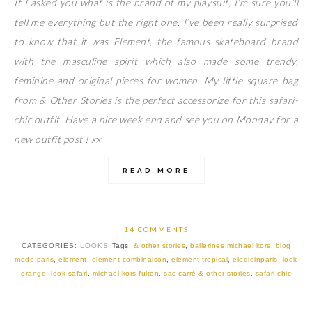
If I asked you what is the brand of my playsuit, I’m sure you’ll
tell me everything but the right one. I’ve been really surprised
to know that it was Element, the famous skateboard brand
with the masculine spirit which also made some trendy,
feminine and original pieces for women. My little square bag
from & Other Stories is the perfect accessorize for this safari-
chic outfit. Have a nice week end and see you on Monday for a
new outfit post ! xx
READ MORE
14 COMMENTS
CATEGORIES:
LOOKS
Tags:
& other stories
,
ballerines michael kors
,
blog
mode paris
,
element
,
element combinaison
,
element tropical
,
elodieinparis
,
look
orange
,
look safari
,
michael kors fulton
,
sac carré & other stories
,
safari chic