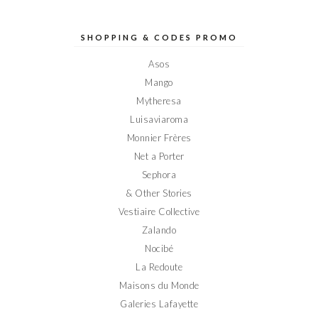
profil
profil
profil
profil
profil
de
de
de
de
de
Elodieinparis
Elodieinparis
Elodieinparis
Elodieinparis
Elodieinparis
sur
sur
sur
sur
sur
SHOPPING & CODES PROMO
Facebook
Twitter
Instagram
Pinterest
YouTube
Asos
Mango
Mytheresa
Luisaviaroma
Monnier Frères
Net a Porter
Sephora
& Other Stories
Vestiaire Collective
Zalando
Nocibé
La Redoute
Maisons du Monde
Galeries Lafayette