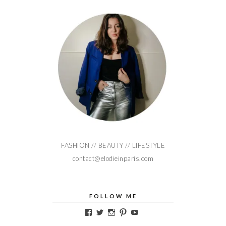
FASHION // BEAUTY // LIFESTYLE
contact@elodieinparis.com
FOLLOW ME
Voir
Voir
Voir
Voir
Voir
le
le
le
le
le