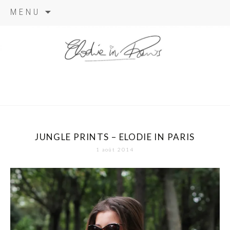
Aller
MENU
au
contenu
elodie in
paris
JUNGLE PRINTS – ELODIE IN PARIS
1 août 2014