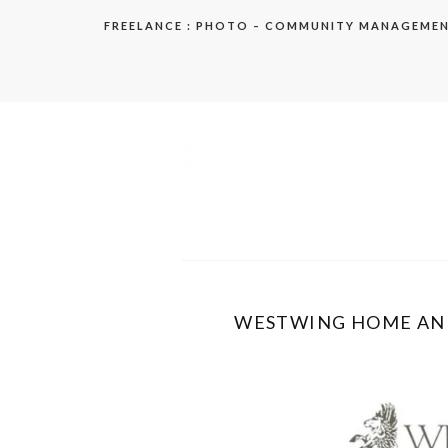
Aller
FREELANCE : PHOTO – COMMUNITY MANAGEME
au
contenu
elodie
WESTWING HOME AND 