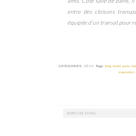
amis. Côté salle de bains, i
entre des cloisons transpa
équipée d’un transat pour rê
CATEGORIES:
DÉCO
Tags:
blog mode paris
,
bl
inspiration
ADRESSE
EMAIL