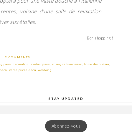
l optera pour une vaste douche à l’italienne
rentes, voisine d’une salle de relaxation
ver aux étoiles.
Bon shopping !
2 COMMENTS
og paris
,
decoration
,
elodieinparis
,
enseigne lumineuse
,
home decoration
,
 déco
,
vente privée déco
,
westwing
STAY UPDATED
Abonnez-vous