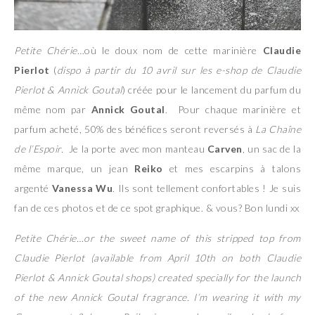
Petite Chérie
…où le doux nom de cette marinière
Claudie
Pierlot
(
dispo à partir du 10 avril sur les e-shop de Claudie
Pierlot & Annick Goutal
) créée pour le lancement du parfum du
même nom par
Annick Goutal
. Pour chaque marinière et
parfum acheté, 50% des bénéfices seront reversés à
La Chaîne
de l’Espoir.
Je la porte avec mon manteau
Carven
, un sac de la
même marque, un jean
Reiko
et mes escarpins à talons
argenté
Vanessa Wu
. Ils sont tellement confortables ! Je suis
fan de ces photos et de ce spot graphique. & vous? Bon lundi xx
Petite Chérie…or the sweet name of this stripped top from
Claudie Pierlot (available from April 10th on both Claudie
Pierlot & Annick Goutal shops) created specially for the launch
of the new Annick Goutal fragrance. I’m wearing it with my