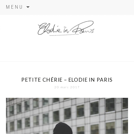
Aller
MENU
au
contenu
elodie in
paris
PETITE CHÉRIE – ELODIE IN PARIS
20 mars 2017