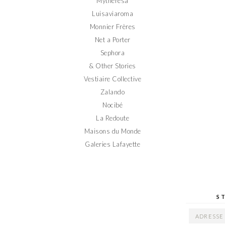
Mytheresa
Luisaviaroma
Monnier Frères
Net a Porter
Sephora
& Other Stories
Vestiaire Collective
Zalando
Nocibé
La Redoute
Maisons du Monde
Galeries Lafayette
S
ADRESSE