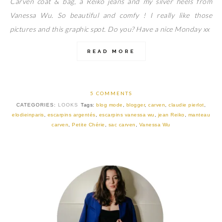
Carven coat & bag, a Reiko jeans and my silver heels from
Vanessa Wu. So beautiful and comfy ! I really like those
pictures and this graphic spot. Do you? Have a nice Monday xx
READ MORE
5 COMMENTS
CATEGORIES:
LOOKS
Tags:
blog mode
,
blogger
,
carven
,
claudie pierlot
,
elodieinparis
,
escarpins argentés
,
escarpins vanessa wu
,
jean Reiko
,
manteau
carven
,
Petite Chérie
,
sac carven
,
Vanessa Wu