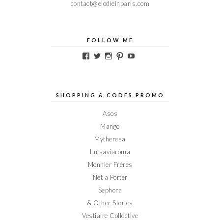
contact@elodieinparis.com
FOLLOW ME
Voir
Voir
Voir
Voir
Voir
le
le
le
le
le
profil
profil
profil
profil
profil
de
de
de
de
de
Elodieinparis
Elodieinparis
Elodieinparis
Elodieinparis
Elodieinparis
sur
sur
sur
sur
sur
SHOPPING & CODES PROMO
Facebook
Twitter
Instagram
Pinterest
YouTube
Asos
Mango
Mytheresa
Luisaviaroma
Monnier Frères
Net a Porter
Sephora
& Other Stories
Vestiaire Collective