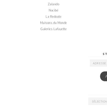
Zalando
Nocibé
La Redoute
Maisons du Monde
Galeries Lafayette
S
ADRESSE
EMAIL
ARCHIVES