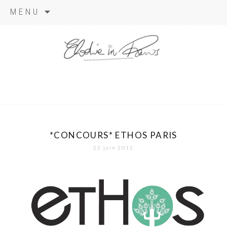
Aller
MENU
au
contenu
elodie in
paris
*CONCOURS* ETHOS PARIS
22 juin 2012