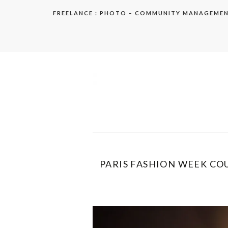
Aller
FREELANCE : PHOTO – COMMUNITY MANAGEME
au
contenu
elodie
PARIS FASHION WEEK COUT