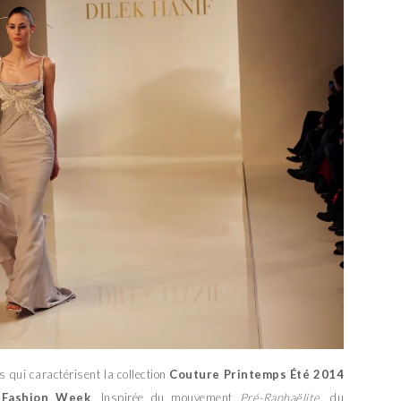
ts qui caractérisent la collection
Couture Printemps Été 2014
 Fashion Week
. Inspirée du mouvement
Pré-Raphaëlite
, du