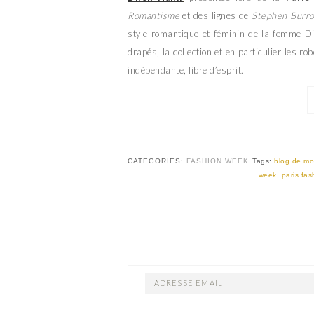
Romantisme
et des lignes de
Stephen Burr
style romantique et féminin de la femme Dil
drapés, la collection et en particulier les r
indépendante, libre d’esprit.
CATEGORIES:
FASHION WEEK
Tags:
blog de m
week
,
paris fa
ADRESSE
EMAIL