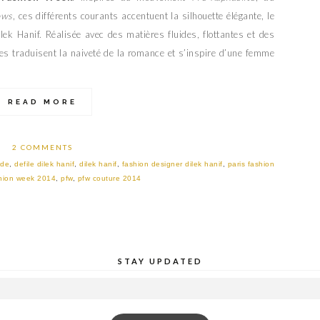
ows
, ces différents courants accentuent la silhouette élégante, le
ek Hanif. Réalisée avec des matières fluides, flottantes et des
obes traduisent la naiveté de la romance et s’inspire d’une femme
READ MORE
2 COMMENTS
ode
,
defile dilek hanif
,
dilek hanif
,
fashion designer dilek hanif
,
paris fashion
shion week 2014
,
pfw
,
pfw couture 2014
STAY UPDATED