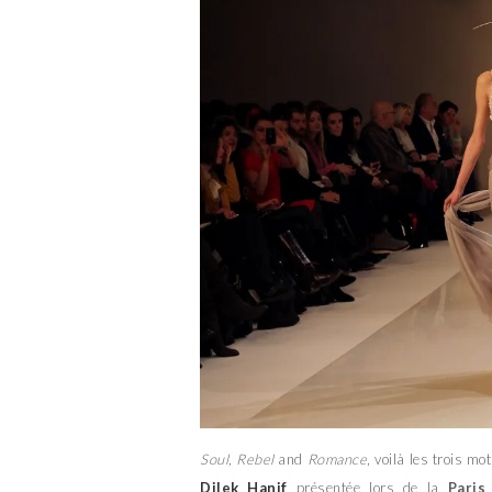
Soul, Rebel
and
Romance
, voilà les trois mo
Dilek Hanif
présentée lors de la
Paris