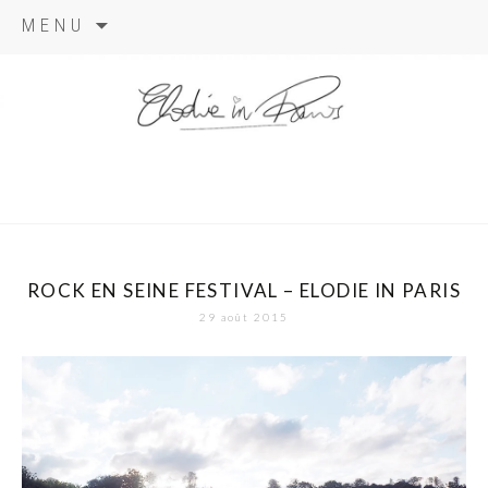
Aller
MENU
au
contenu
elodie in
paris
ROCK EN SEINE FESTIVAL – ELODIE IN PARIS
29 août 2015