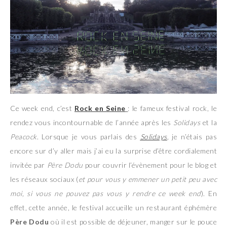
Ce week end, c’est
Rock en Seine
: le fameux festival rock, le
rendez vous incontournable de l’année après les
Solidays
et la
Peacock
. Lorsque je vous parlais des
Solidays
, je n’étais pas
encore sur d’y aller mais j’ai eu la surprise d’être cordialement
invitée par
Père Dodu
pour couvrir l’évènement pour le blog et
les réseaux sociaux (
et pour vous y emmener un petit peu avec
moi, si vous ne pouvez pas vous y rendre ce week end
). En
effet, cette année, le festival accueille un restaurant éphémère
Père Dodu
où il est possible de déjeuner, manger sur le pouce