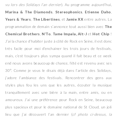
vu lors des Solidays l’an dernier
). Au programme aujourd’hui,
Marina & The Diamonds
,
Stereophonics
,
Etienne Daho
,
Years & Years
,
The Libertines
, et
Jamie XX
entre autres. La
programmation de demain s’annonce tout aussi bien avec
The
Chemical Brothers
,
N’To
,
Tame Impala, Alt-J
et
Hot Chip
!
J’ai la chance d’habiter juste à côté de Rock en Seine, il est donc
très facile pour moi d’enchainer les trois jours de festivals,
mais, c’est toujours plus sympa quand il fait beau et ce week
end nous avons beaucoup de chance, l’été est revenu avec ses
30°. Comme je vous le disais déjà dans l’article des Solidays,
j’adore l’ambiance des festivals. Rencontrer des gens aux
styles plus fou les uns que les autres, écouter la musique
tranquillement avec une bière à la main, entre amis, ou en
amoureux. J’ai une préférence pour Rock en Seine, beaucoup
plus spacieux et pour le domaine national de St Cloud, un joli
lieu que j’ai découvert l’an dernier (
cf photo ci-dessus, la