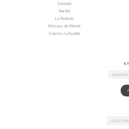
Zalando
Nocibé
La Redoute
Maisons du Monde
Galeries Lafayette
S
ADRESSE
EMAIL
ARCHIVES