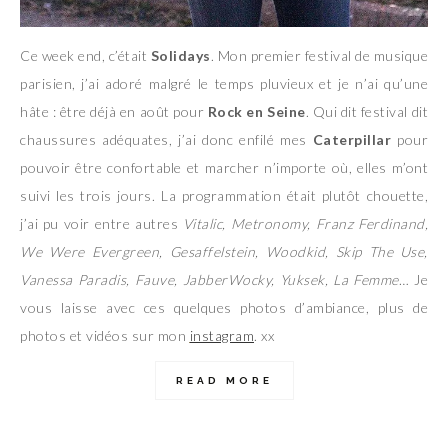
Ce week end, c’était
Solidays
. Mon premier festival de musique
parisien, j’ai adoré malgré le temps pluvieux et je n’ai qu’une
hâte : être déjà en août pour
Rock en Seine
. Qui dit festival dit
chaussures adéquates, j’ai donc enfilé mes
Caterpillar
pour
pouvoir être confortable et marcher n’importe où, elles m’ont
suivi les trois jours. La programmation était plutôt chouette,
j’ai pu voir entre autres
Vitalic, Metronomy, Franz Ferdinand,
We Were Evergreen, Gesaffelstein, Woodkid, Skip The Use,
Vanessa Paradis, Fauve, JabberWocky, Yuksek, La Femme
… Je
vous laisse avec ces quelques photos d’ambiance, plus de
photos et vidéos sur mon
instagram
. xx
READ MORE