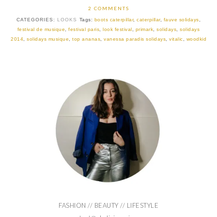
2 COMMENTS
CATEGORIES:
LOOKS
Tags:
boots caterpillar
,
caterpillar
,
fauve solidays
,
festival de musique
,
festival paris
,
look festival
,
primark
,
solidays
,
solidays
2014
,
solidays musique
,
top ananas
,
vanessa paradis solidays
,
vitalic
,
woodkid
FASHION // BEAUTY // LIFESTYLE