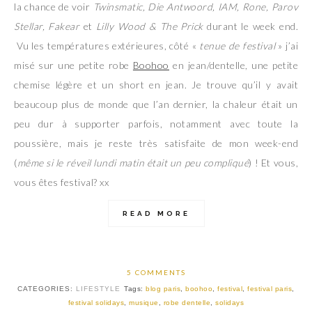
la chance de voir
Twinsmatic, Die Antwoord, IAM, Rone, Parov
Stellar, Fakear
et
Lilly Wood & The Prick
durant le week end.
Vu les températures extérieures, côté «
tenue de festival
» j’ai
misé sur une petite robe
Boohoo
en jean/dentelle, une petite
chemise légère et un short en jean. Je trouve qu’il y avait
beaucoup plus de monde que l’an dernier, la chaleur était un
peu dur à supporter parfois, notamment avec toute la
poussière, mais je reste très satisfaite de mon week-end
(
même si le réveil lundi matin était un peu compliqué
) ! Et vous,
vous êtes festival? xx
READ MORE
5 COMMENTS
CATEGORIES:
LIFESTYLE
Tags:
blog paris
,
boohoo
,
festival
,
festival paris
,
festival solidays
,
musique
,
robe dentelle
,
solidays