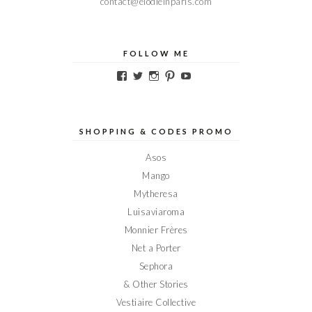
contact@elodieinparis.com
FOLLOW ME
Voir
Voir
Voir
Voir
Voir
le
le
le
le
le
profil
profil
profil
profil
profil
de
de
de
de
de
Elodieinparis
Elodieinparis
Elodieinparis
Elodieinparis
Elodieinparis
sur
sur
sur
sur
sur
SHOPPING & CODES PROMO
Facebook
Twitter
Instagram
Pinterest
YouTube
Asos
Mango
Mytheresa
Luisaviaroma
Monnier Frères
Net a Porter
Sephora
& Other Stories
Vestiaire Collective