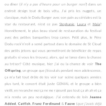
ou dîner (
il n’y a pas d’heure pour un burger non?
) dans un
endroit design tout de bois vêtu. J’ai pris les nuggets, un
classique, mais le Dodu Burger avec son pain au céréales est la
star du restaurant, n’est ce pas
Stephanie
,
Laura
et
Maïa
?
Honnêtement, le plus beau stand de restauration du festival
avec des petites banquettes trop canon. Petit plus, le Père
Dodu rock’n’roll a semé partout dans le domaine de St Cloud
des petits jetons qui vous permettront de bénéficier de repas
gratuits si vous les trouvez, alors, qui se lance dans la chasse
au trésor? Côté musique, hier j’ai eu la chance de voir
The
Offspring
, un groupe que j’écoutais pendant mon adolescence,
ça m’a fait tout drôle de les voir sur scène quelques années
plus tard, le concert était juste GENIAL et le groupe a bien
vieilli, en revanche moi ça ne me rajeunit pas tout ça ah ah et ça
m’a rendu un peu nostalgique. J’ai entendu de loin
Jeanne
Added
,
Catfish
,
Franz Ferdinand
&
Fauve
(
que j’avais déjà