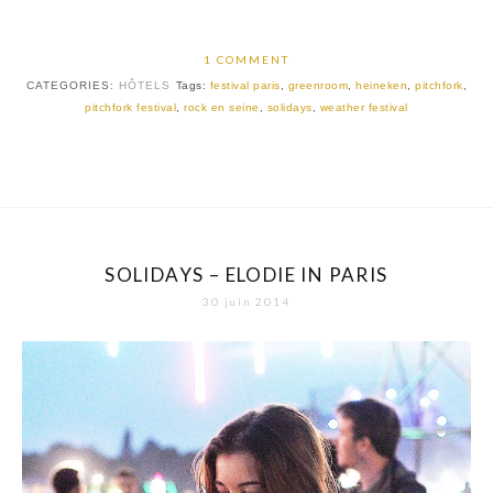
1 COMMENT
CATEGORIES:
HÔTELS
Tags:
festival paris
,
greenroom
,
heineken
,
pitchfork
,
pitchfork festival
,
rock en seine
,
solidays
,
weather festival
SOLIDAYS – ELODIE IN PARIS
30 juin 2014