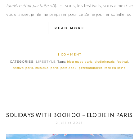
lumière était parfaite <3
). Et vous, les festivals, vous aimez? Je
vous laisse, je file me préparer pour ce 2ème jour ensoleillé. xx
READ MORE
1 COMMENT
CATEGORIES:
LIFESTYLE
Tags:
blog mode paris
,
elodieinparis
,
festival
,
festival paris
,
musique
,
paris
,
père dodu
,
peredodurocks
,
rock en seine
SOLIDAYS WITH BOOHOO – ELODIE IN PARIS
2 juillet 2015