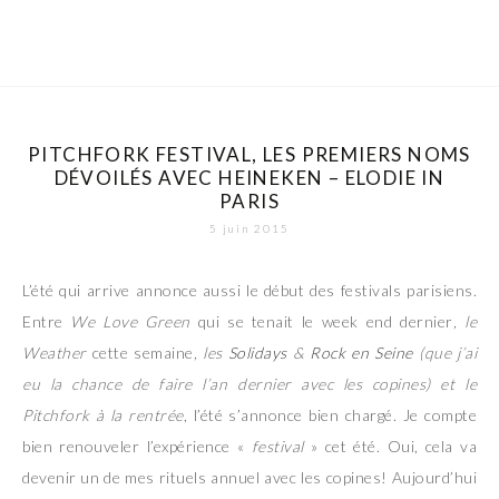
PITCHFORK FESTIVAL, LES PREMIERS NOMS
DÉVOILÉS AVEC HEINEKEN – ELODIE IN
PARIS
5 juin 2015
L’été qui arrive annonce aussi le début des festivals parisiens.
Entre
We Love Green
qui se tenait le week end dernier
, le
Weather
cette semaine
, les
Solidays
&
Rock en Seine
(que j’ai
eu la chance de faire l’an dernier avec les copines) et le
Pitchfork à la rentrée
, l’été s’annonce bien chargé. Je compte
bien renouveler l’expérience «
festival
» cet été. Oui, cela va
devenir un de mes rituels annuel avec les copines! Aujourd’hui