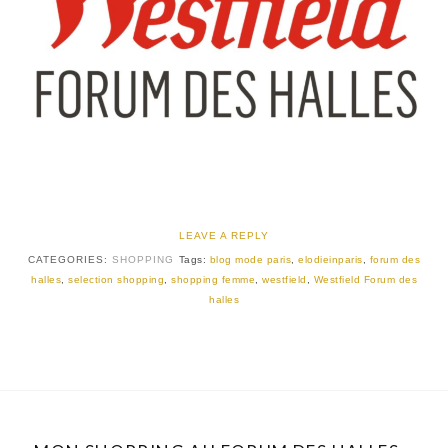
LEAVE A REPLY
CATEGORIES:
SHOPPING
Tags:
blog mode paris
,
elodieinparis
,
forum des
halles
,
selection shopping
,
shopping femme
,
westfield
,
Westfield Forum des
halles