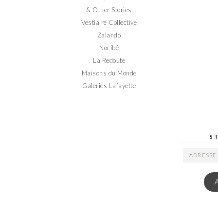
& Other Stories
Vestiaire Collective
Zalando
Nocibé
La Redoute
Maisons du Monde
Galeries Lafayette
S
ADRESSE
EMAIL