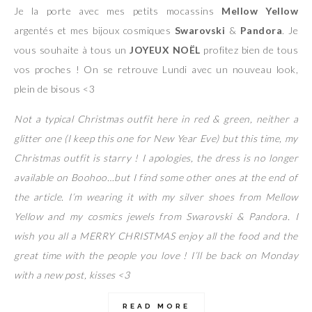
Je la porte avec mes petits mocassins
Mellow Yellow
argentés et mes bijoux cosmiques
Swarovski
&
Pandora
. Je
vous souhaite à tous un
JOYEUX NOËL
profitez bien de tous
vos proches ! On se retrouve Lundi avec un nouveau look,
plein de bisous <3
Not a typical Christmas outfit here in red & green, neither a
glitter one (I keep this one for New Year Eve) but this time, my
Christmas outfit is starry ! I apologies, the dress is no longer
available on Boohoo…but I find some other ones at the end of
the article. I’m wearing it with my silver shoes from Mellow
Yellow and my cosmics jewels from Swarovski & Pandora. I
wish you all a MERRY CHRISTMAS enjoy all the food and the
great time with the people you love ! I’ll be back on Monday
with a new post, kisses <3
READ MORE