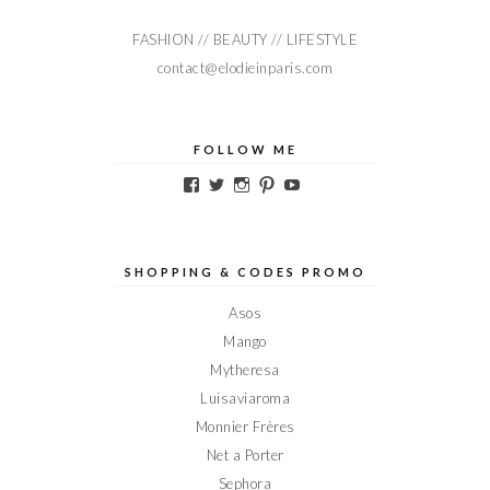
FASHION // BEAUTY // LIFESTYLE
contact@elodieinparis.com
FOLLOW ME
Voir
Voir
Voir
Voir
Voir
le
le
le
le
le
profil
profil
profil
profil
profil
de
de
de
de
de
Elodieinparis
Elodieinparis
Elodieinparis
Elodieinparis
Elodieinparis
sur
sur
sur
sur
sur
SHOPPING & CODES PROMO
Facebook
Twitter
Instagram
Pinterest
YouTube
Asos
Mango
Mytheresa
Luisaviaroma
Monnier Frères
Net a Porter
Sephora