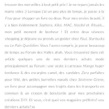
trouver des merveilles à tout petit prix ! Je ne repars jamais les
mains vides ;) Lorsque j’ai un peu plus de temps, je passe à la
Fnac
pour shopper un livre ou deux. Pour mes envies beauté, il
y a bien évidemment
Sephora, Kiko, MAC, Nocibé
et
Rituals…
mon petit moment de bonheur ! Et entre deux séances
shopping, je déjeune ou prends un goûter chez
Paul
,
Starbucks
ou
Le Pain Quotidien
. Vous l’aurez compris, je passe beaucoup
de temps au Forum des Halles ahah. Vous trouverez dans cet
article quelques uns de mes derniers achats mode
principalement au Forum : une veste à carreaux
Mango
hyper
tendance & des escarpins camel, des sandales
Zara
parfaites
pour l’été, des petites barrettes nœuds chez
Sostrene Grene
,
un livre pour accompagner mes trajets dans les transports en
commun & un crayon de bois/corde pour mes prochaines
créations DIY. Et vous, c’est quoi vos magasins préférés? vos
derniers achats? xx