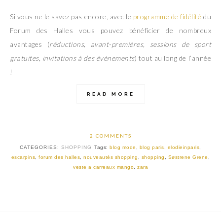
Si vous ne le savez pas encore, avec le
programme de fidélité
du
Forum des Halles vous pouvez bénéficier de nombreux
avantages (
réductions, avant-premières, sessions de sport
gratuites, invitations à des évènements
) tout au long de l’année
!
READ MORE
2 COMMENTS
CATEGORIES:
SHOPPING
Tags:
blog mode
,
blog paris
,
elodieinparis
,
escarpins
,
forum des halles
,
nouveautés shopping
,
shopping
,
Søstrene Grene
,
veste a carreaux mango
,
zara