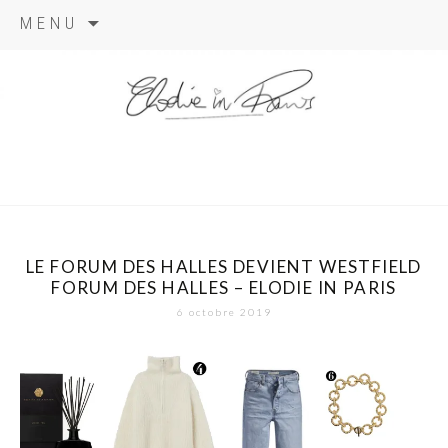
Aller
MENU
au
contenu
elodie in
paris
LE FORUM DES HALLES DEVIENT WESTFIELD
FORUM DES HALLES – ELODIE IN PARIS
6 octobre 2019