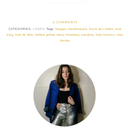
6 COMMENTS
CATEGORIES:
LOOKS
Tags:
blogger
,
elodieinparis
,
forum des halles
,
look
blog
,
look de fête
,
mellow yellow
,
merry christmas
,
pandora
,
robe boohoo
,
robe
étoiles