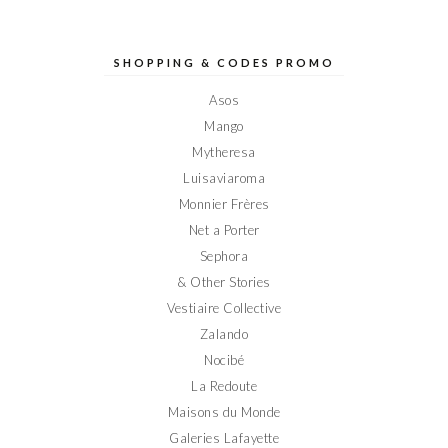
profil
profil
profil
profil
profil
de
de
de
de
de
Elodieinparis
Elodieinparis
Elodieinparis
Elodieinparis
Elodieinparis
sur
sur
sur
sur
sur
SHOPPING & CODES PROMO
Facebook
Twitter
Instagram
Pinterest
YouTube
Asos
Mango
Mytheresa
Luisaviaroma
Monnier Frères
Net a Porter
Sephora
& Other Stories
Vestiaire Collective
Zalando
Nocibé
La Redoute
Maisons du Monde
Galeries Lafayette