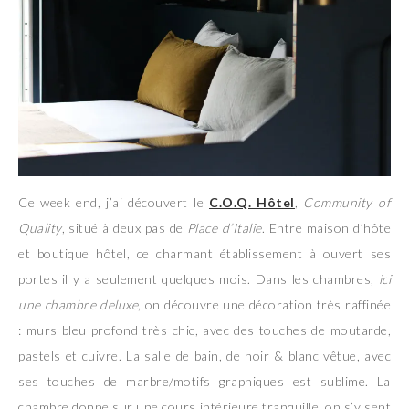
Ce week end, j’ai découvert le
C.O.Q. Hôtel
,
Community of
Quality
, situé à deux pas de
Place d’Italie
. Entre maison d’hôte
et boutique hôtel, ce charmant établissement à ouvert ses
portes il y a seulement quelques mois. Dans les chambres,
ici
une chambre deluxe
, on découvre une décoration très raffinée
: murs bleu profond très chic, avec des touches de moutarde,
pastels et cuivre. La salle de bain, de noir & blanc vêtue, avec
ses touches de marbre/motifs graphiques est sublime. La
chambre donne sur une cours intérieure tranquille, on s’y sent