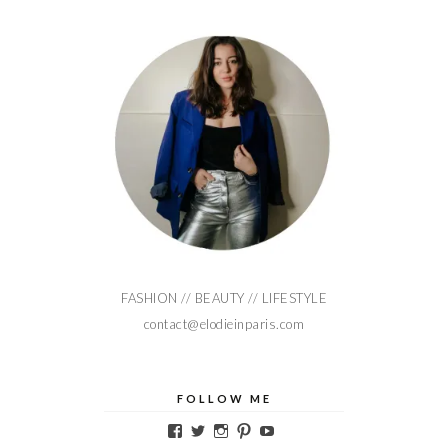
FASHION // BEAUTY // LIFESTYLE
contact@elodieinparis.com
FOLLOW ME
Voir
Voir
Voir
Voir
Voir
le
le
le
le
le