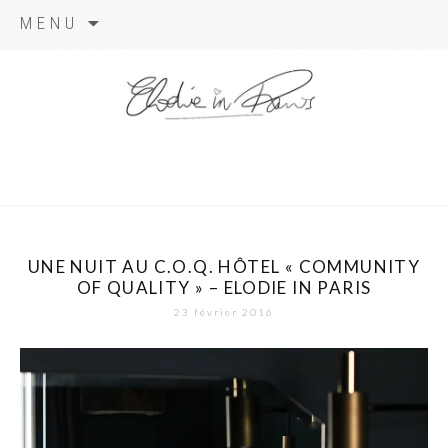
Aller
MENU
au
contenu
elodie in
paris
UNE NUIT AU C.O.Q. HÔTEL « COMMUNITY
OF QUALITY » – ELODIE IN PARIS
23 février 2016