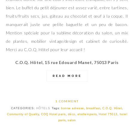
bien. Le buffet du petit déjeuner est assez varié, entre tartines,
fruits/fruits secs, jus, gâteau au chocolat et œuf à la coque. Il
manquerait juste une petite baguette et un peu de bacon.
Mention spéciale pour la sublime décoration du salon, un mix
de plantes, mobilier vintage/design et cabinet de curiosité.
Merci au C.O.Q. Hôtel pour leur accueil !
C.O.Q. Hôtel, 15 rue Edouard Manet, 75013 Paris
READ MORE
1 COMMENT
CATEGORIES:
HÔTELS
Tags:
bonne adresse
,
breakfast
,
C.O.Q. Hôtel
,
Community of Quality
,
COQ Hotel paris
,
déco
,
elodieinparis
,
Hotel 75013
,
hotel
paris
,
salon