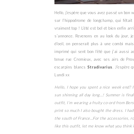
Hello, j’espère que vous avez passé un bon w
sur l’hippodrome de longchamp, qui fêtait 
vraiment top ! L’été est bel et bien enfin ar
s’annonce. Revenons en au look du jour, j
d’oeil, on penserait plus à une combi mais
imprimé qui sent bon l’été que j’ai aussi a
tenue rue Cremieux, avec ses airs de Pr
escarpins blancs
Stradivarius
. J’espère 
Lundi xx
Hello, I hope you spent a nice week end? I 
sun shinning all day long…! Summer is final
outfit, I’m wearing a fruity co-ord from Bersh
print so much I also bought the dress. I had 
the south of France…For the accessories, ro
like this outfit, let me know what you thin