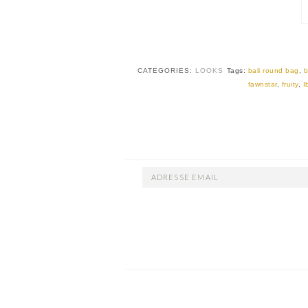
CATEGORIES:
LOOKS
Tags:
bali round bag
,
b
fawnstar
,
fruity
,
I
ADRESSE
EMAIL