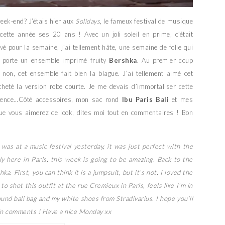
eek-end? J’étais hier aux
Solidays
, le fameux festival de musique
cette année ses 20 ans ! Avec un joli soleil en prime, c’était
rivé pour la semaine, j’ai tellement hâte, une semaine de folie qui
e porte un ensemble imprimé fruity
Bershka
. Au premier coup
 non, cet ensemble fait bien la blague. J’ai tellement aimé cet
cheté la version robe courte. Je me devais d’immortaliser cette
ovence…Côté accessoires, mon sac rond
Ibu Paris Bali
et mes
que vous aimerez ce look, dites moi tout en commentaires ! Bon
was at a music festival yesterday, it was just perfect with the
ly here in Paris, this week is going to be amazing. Back to the
ka. First, you can think it is a jumpsuit, but it’s not. I loved the
to shot this outfit at the rue Cremieux in Paris, feels like I’m in
und bali bag and my white shoes from Stradivarius. I hope you’ll
k in comments ! Have a nice Monday xx