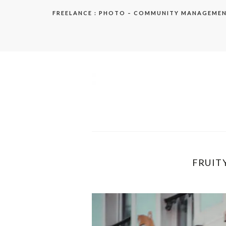
Aller
FREELANCE : PHOTO – COMMUNITY MANAGEME
au
contenu
elodie
FRUITY