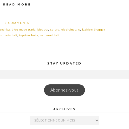
READ MORE
3 COMMENTS
ershka
,
blog mode paris
,
blogger
,
co-ord
,
elodieinparis
,
fashion blogger
,
bu paris bali
,
imprimé fruits
,
sac rond bali
STAY UPDATED
Abonnez-vous
ARCHIVES
ARCHIVES