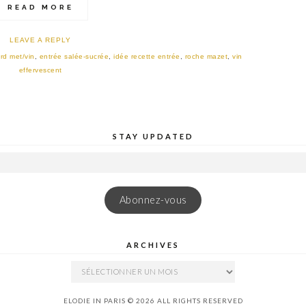
READ MORE
LEAVE A REPLY
rd met/vin
,
entrée salée-sucrée
,
idée recette entrée
,
roche mazet
,
vin
effervescent
STAY UPDATED
Abonnez-vous
ARCHIVES
ARCHIVES
ELODIE IN PARIS © 2026 ALL RIGHTS RESERVED