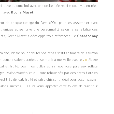
etrouve aujourd’hui avec une petite idée recette pour vos entrées
on avec
Roche Mazet
.
lleur de chaque cépage du Pays d’Oc, pour les assembler avec
t unique et se forge une personnalité selon la sensibilité des
nts, Roche Mazet a développé trois références : le
Chardonnay
raîche, idéale pour débuter vos repas festifs : toasts de saumon
 bouche salée-sucrée qui se marie à merveille avec le
vin
Roche
cat et fruité. Ses fines bulles et sa robe rose pâle aux reflets
uges,
fraise/framboise
, qui sont rehaussés par des notes florales
l est très délicat, fruité et rafraichissant. Idéal pour accompagner
alées-sucrées, il saura vous apporter cette touche de fraicheur