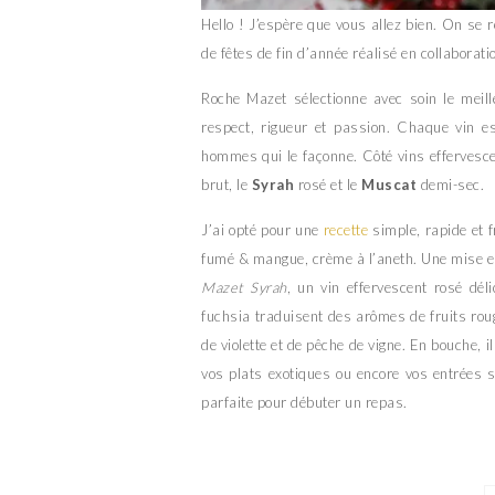
Hello ! J’espère que vous allez bien. On se r
de fêtes de fin d’année réalisé en collaborati
Roche Mazet sélectionne avec soin le mei
respect, rigueur et passion. Chaque vin es
hommes qui le façonne. Côté vins effervesce
brut, le
Syrah
rosé et le
Muscat
demi-sec.
J’ai opté pour une
recette
simple, rapide et f
fumé & mangue, crème à l’aneth. Une mise en
Mazet Syrah
, un vin effervescent rosé déli
fuchsia traduisent des arômes de fruits ro
de violette et de pêche de vigne. En bouche, i
vos plats exotiques ou encore vos entrées s
parfaite pour débuter un repas.