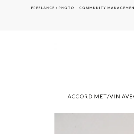
Aller
FREELANCE : PHOTO – COMMUNITY MANAGEME
au
contenu
elodie
ACCORD MET/VIN AVEC