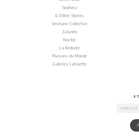
Sephora
& Other Stories
Vestiaire Collective
Zalando
Nocibé
La Redoute
Maisons du Monde
Galeries Lafayette
S
ADRESSE
EMAIL