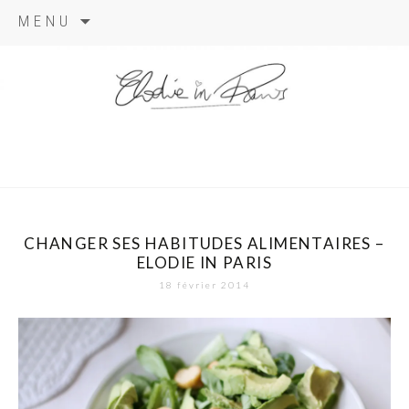
Aller
MENU
au
contenu
elodie in
paris
CHANGER SES HABITUDES ALIMENTAIRES –
ELODIE IN PARIS
18 février 2014