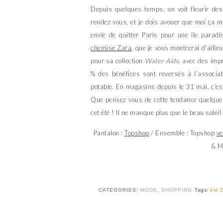
Depuis quelques temps, on voit fleurir des
rendez vous, et je dois avouer que moi ça 
envie de quitter Paris pour une île parad
chemise Zara
,
que je vous montrerai d’aille
pour sa collection
Water Aids
, avec des im
% des bénéfices sont reversés à l’associat
potable. En magasins depuis le 31 mai, c’est
Que pensez vous de cette tendance quelque p
cet été ! Il ne manque plus que le beau soleil
Pantalon :
Topshop
/ Ensemble : Topshop
ve
& M
CATEGORIES:
MODE
,
SHOPPING
Tags:
été 