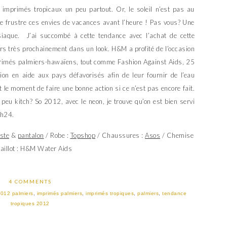
 imprimés tropicaux un peu partout. Or, le soleil n’est pas au
me frustre ces envies de vacances avant l’heure ! Pas vous? Une
isiaque.
J’ai succombé à cette tendance avec l’achat de cette
urs très prochainement dans un look. H&M a profité de l’occasion
primés palmiers-hawaïens, tout comme Fashion Against Aids, 25
ion en aide aux pays défavorisés afin de leur fournir de l’eau
 le moment de faire une bonne action si ce n’est pas encore fait.
eu kitch? So 2012, avec le neon, je trouve qu’on est bien servi
 h24.
ste
&
pantalon
/ Robe :
Topshop
/ Chaussures :
Asos
/ Chemise
aillot : H&M Water Aids
4 COMMENTS
2012 palmiers
,
imprimés palmiers
,
imprimés tropiques
,
palmiers
,
tendance
tropiques 2012