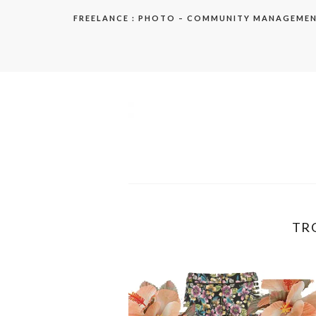
Aller
FREELANCE : PHOTO – COMMUNITY MANAGEME
au
contenu
elodie
TR