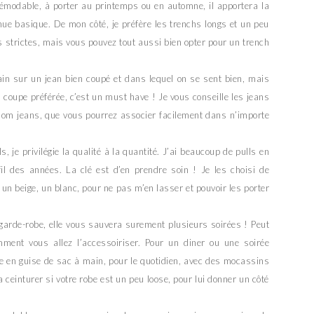
démodable, à porter au printemps ou en automne, il apportera la
enue basique. De mon côté, je préfère les trenchs longs et un peu
 strictes, mais vous pouvez tout aussi bien opter pour un trench
main sur un jean bien coupé et dans lequel on se sent bien, mais
 coupe préférée, c’est un must have ! Je vous conseille les jeans
 mom jeans, que vous pourrez associer facilement dans n’importe
lls, je privilégie la qualité à la quantité. J’ai beaucoup de pulls en
il des années. La clé est d’en prendre soin ! Je les choisi de
 un beige, un blanc, pour ne pas m’en lasser et pouvoir les porter
a garde-robe, elle vous sauvera surement plusieurs soirées ! Peut
mment vous allez l’accessoiriser. Pour un diner ou une soirée
te en guise de sac à main, pour le quotidien, avec des mocassins
 ceinturer si votre robe est un peu loose, pour lui donner un côté