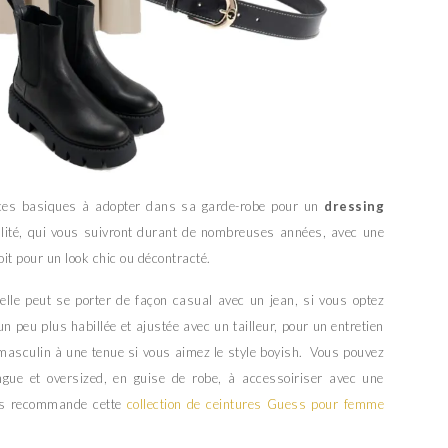
ièces basiques à adopter dans sa garde-robe pour un
dressing
lité, qui vous suivront durant de nombreuses années, avec une
it pour un look chic ou décontracté.
elle peut se porter de façon casual avec un jean, si vous optez
 peu plus habillée et ajustée avec un tailleur, pour un entretien
masculin à une tenue si vous aimez le style boyish. Vous pouvez
gue et oversized, en guise de robe, à accessoiriser avec une
ous recommande cette
collection de ceintures Guess pour femme