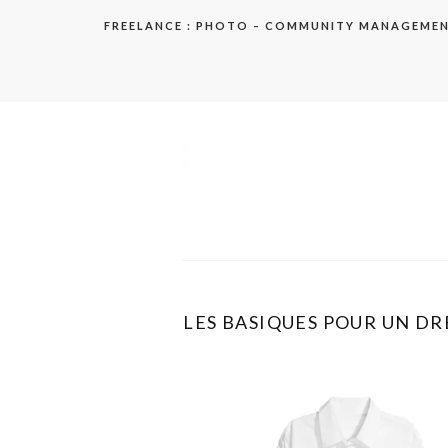
Aller
FREELANCE : PHOTO – COMMUNITY MANAGEME
au
contenu
elodie
LES BASIQUES POUR UN DR