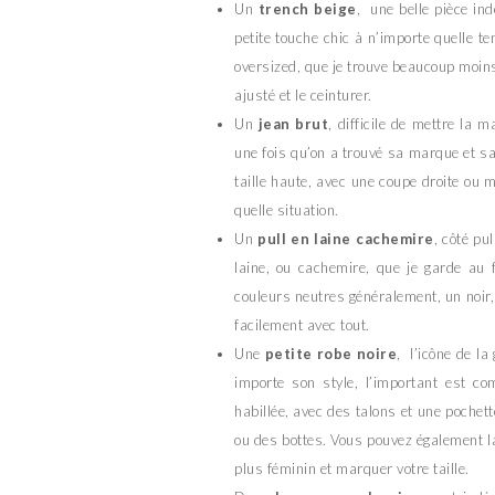
Un
trench beige
, une belle pièce in
petite touche chic à n’importe quelle t
oversized, que je trouve beaucoup moins
ajusté et le ceinturer.
Un
jean brut
, difficile de mettre la 
une fois qu’on a trouvé sa marque et sa
taille haute, avec une coupe droite ou
quelle situation.
Un
pull en laine cachemire
, côté pu
laine, ou cachemire, que je garde au f
couleurs neutres généralement, un noir,
facilement avec tout.
Une
petite robe noire
, l’icône de l
importe son style, l’important est co
habillée, avec des talons et une pochet
ou des bottes. Vous pouvez également la
plus féminin et marquer votre taille.