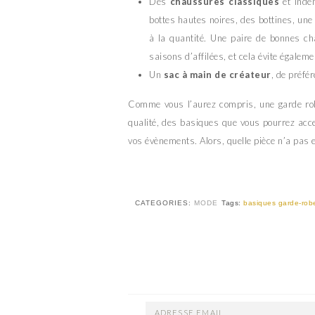
Des
chaussures classiques
et indé
bottes hautes noires, des bottines, une 
à la quantité. Une paire de bonnes ch
saisons d’affilées, et cela évite égale
Un
sac à main de créateur
, de préfé
Comme vous l’aurez compris, une garde robe
qualité, des basiques que vous pourrez acces
vos évènements. Alors, quelle pièce n’a pas 
CATEGORIES:
MODE
Tags:
basiques garde-rob
ADRESSE