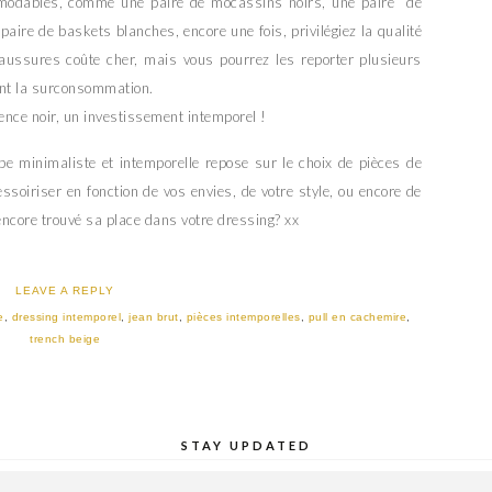
modables, comme une paire de mocassins noirs, une paire de
paire de baskets blanches, encore une fois, privilégiez la qualité
aussures coûte cher, mais vous pourrez les reporter plusieurs
ment la surconsommation.
rence noir, un investissement intemporel !
 minimaliste et intemporelle repose sur le choix de pièces de
soiriser en fonction de vos envies, de votre style, ou encore de
encore trouvé sa place dans votre dressing? xx
LEAVE A REPLY
e
,
dressing intemporel
,
jean brut
,
pièces intemporelles
,
pull en cachemire
,
trench beige
STAY UPDATED