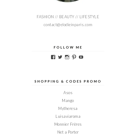
FASHION // BEAUTY // LIFESTYLE
contact@elodieinparis.com
FOLLOW ME
Voir
Voir
Voir
Voir
Voir
le
le
le
le
le
profil
profil
profil
profil
profil
de
de
de
de
de
Elodieinparis
Elodieinparis
Elodieinparis
Elodieinparis
Elodieinparis
sur
sur
sur
sur
sur
SHOPPING & CODES PROMO
Facebook
Twitter
Instagram
Pinterest
YouTube
Asos
Mango
Mytheresa
Luisaviaroma
Monnier Frères
Net a Porter