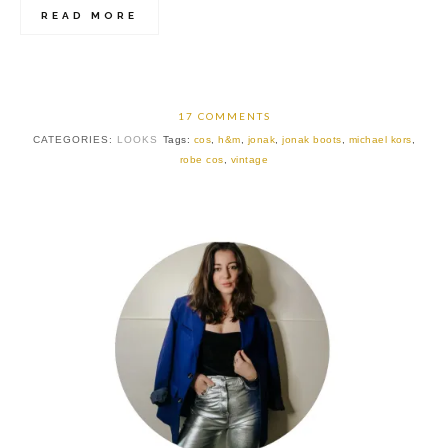
READ MORE
17 COMMENTS
CATEGORIES:
LOOKS
Tags:
cos
,
h&m
,
jonak
,
jonak boots
,
michael kors
,
robe cos
,
vintage