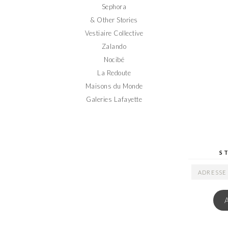
Sephora
& Other Stories
Vestiaire Collective
Zalando
Nocibé
La Redoute
Maisons du Monde
Galeries Lafayette
S
ADRESSE
EMAIL