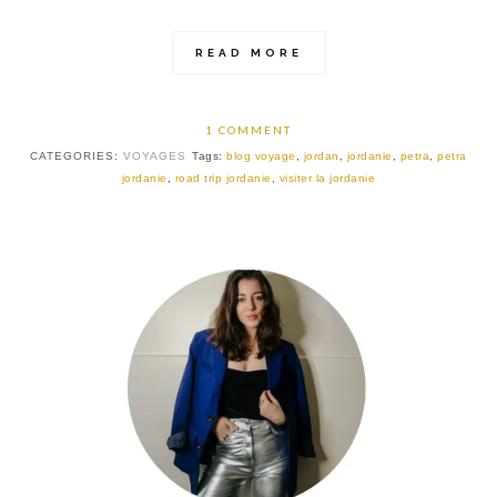
READ MORE
1 COMMENT
CATEGORIES:
VOYAGES
Tags:
blog voyage
,
jordan
,
jordanie
,
petra
,
petra
jordanie
,
road trip jordanie
,
visiter la jordanie