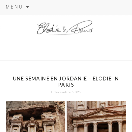
Aller
MENU
au
contenu
elodie in
paris
UNE SEMAINE EN JORDANIE – ELODIE IN
PARIS
1 décembre 2022