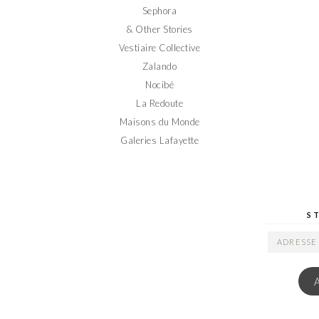
Sephora
& Other Stories
Vestiaire Collective
Zalando
Nocibé
La Redoute
Maisons du Monde
Galeries Lafayette
S
ADRESSE
EMAIL