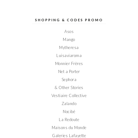
le
le
le
le
le
profil
profil
profil
profil
profil
de
de
de
de
de
Elodieinparis
Elodieinparis
Elodieinparis
Elodieinparis
Elodieinparis
sur
sur
sur
sur
sur
SHOPPING & CODES PROMO
Facebook
Twitter
Instagram
Pinterest
YouTube
Asos
Mango
Mytheresa
Luisaviaroma
Monnier Frères
Net a Porter
Sephora
& Other Stories
Vestiaire Collective
Zalando
Nocibé
La Redoute
Maisons du Monde
Galeries Lafayette