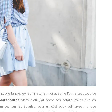
publié la preview sur insta, et moi aussi je l’aime beaucoup ce
 Maraboutée
vichy bleu, j’ai adoré ses détails noués sur les
 un peu sur les épaules, pour un côté baby doll, avec ma jupe