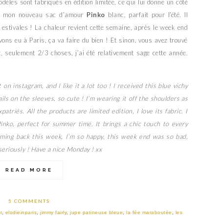
odèles sont fabriqués en édition limitée, ce qui lui donne un côté
ssi mon nouveau sac d’amour
Pinko
blanc, parfait pour l’été. Il
 estivales ! La chaleur revient cette semaine, après le week end
ons eu à Paris, ça va faire du bien ! Et sinon, vous avez trouvé
seulement 2/3 choses, j’ai été relativement sage cette année.
 on instagram, and I like it a lot too ! I received this blue vichy
ils on the sleeves, so cute ! I’m wearing it off the shoulders as
patriés. All the products are limited edition, I love its fabric. I
nko, perfect for summer time. It brings a chic touch to every
oming back this week, I’m so happy, this week end was so bad,
seriously ! Have a nice Monday ! xx
READ MORE
5 COMMENTS
r
,
elodieinparis
,
jimmy fairly
,
jupe patineuse bleue
,
la fée maraboutée
,
les