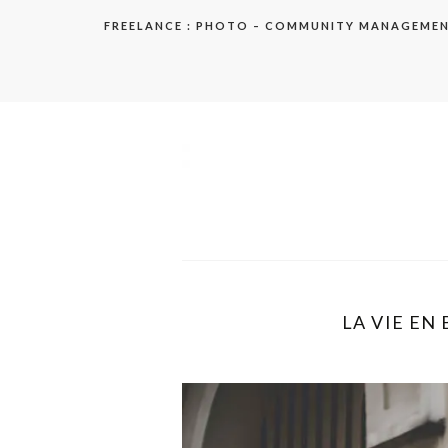
Aller
FREELANCE : PHOTO – COMMUNITY MANAGEME
au
contenu
elodie
LA VIE EN 