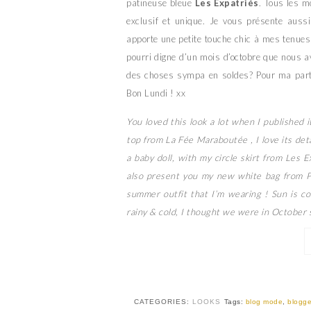
patineuse bleue
Les Expatriés
. Tous les m
exclusif et unique. Je vous présente au
apporte une petite touche chic à mes tenues
pourri digne d’un mois d’octobre que nous av
des choses sympa en soldes? Pour ma part, 
Bon Lundi ! xx
You loved this look a lot when I published it
top from La Fée Maraboutée , I love its deta
a baby doll, with my circle skirt from Les Ex
also present you my new white bag from Pi
summer outfit that I’m wearing ! Sun is c
rainy & cold, I thought we were in October 
CATEGORIES:
LOOKS
Tags:
blog mode
,
blogge