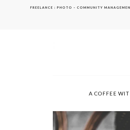
Aller
FREELANCE : PHOTO – COMMUNITY MANAGEME
au
contenu
elodie
A COFFEE WITH