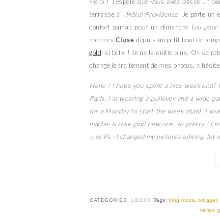
Hello ! J’espère que vous avez passé un bo
terrasse à l’
Hôtel Providence
. Je porte un
confort parfait pour un dimanche (
ou pour
montres
Cluse
depuis un petit bout de temps
gold
, si belle ! Je ne la quitte plus. On se r
changé le traitement de mes photos, n’hésitez
Hello ! I hope you spent a nice week end? 
Paris. I’m wearing a pullover and a wide p
(or a Monday to start the week ahah). I lov
marble & rose gold new one, so pretty ! I’m
:) xx
Ps : I changed my pictures editing, let m
CATEGORIES:
LOOKS
Tags:
blog mode
,
blogger
kenzo g