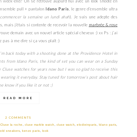
n week-end? On se retrouve aujourd’hui avec un look shooté en
 ensemble pull + pantalon
Idano Paris
, le genre d’ensemble ultra
 commencer la semaine un lundi ahah
). Je suis une adepte des
, mais j’étais si contente de recevoir la nouvelle
marbrée & rose
etrouve demain avec un nouvel article spécial cheveux :) xx Ps : j’ai
 pas à me dire si ça vous plaît :)
I’m back today with a shooting done at the Providence Hotel in
ants from Idano Paris, the kind of set you can wear on a Sunday
e Cluse watches for years now but I was so glad to receive this
 wearing it everyday. Stay tuned for tomorrow’s post about hair
e know if you like it or not :)
READ MORE
2 COMMENTS
,
Cluse la roche
,
cluse marble watch
,
cluse watch
,
elodieinparis
,
Idano paris
,
old sneakers
,
kenzo paris
,
look