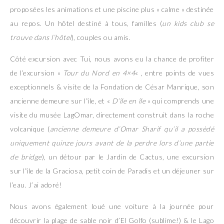
proposées les animations et une piscine plus « calme » destinée
au repos. Un hôtel destiné à tous, familles (
un kids club se
trouve dans l’hôtel
), couples ou amis.
Côté excursion avec Tui, nous avons eu la chance de profiter
de l’excursion «
Tour du Nord en 4×4
« , entre points de vues
exceptionnels & visite de la Fondation de César Manrique, son
ancienne demeure sur l’île, et «
D’île en île
» qui comprends une
visite du musée LagOmar, directement construit dans la roche
volcanique (
ancienne demeure d’Omar Sharif qu’il a possèdé
uniquement quinze jours avant de la perdre lors d’une partie
de bridge
), un détour par le Jardin de Cactus, une excursion
sur l’île de la Graciosa, petit coin de Paradis et un déjeuner sur
l’eau. J’ai adoré!
Nous avons également loué une voiture à la journée pour
découvrir la plage de sable noir d’El Golfo (sublime!) & le Lago