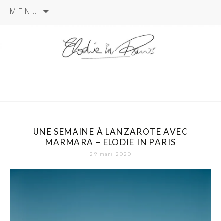
Aller
MENU
au
contenu
elodie in
paris
UNE SEMAINE À LANZAROTE AVEC
MARMARA – ELODIE IN PARIS
29 mars 2020