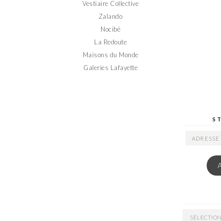
Vestiaire Collective
Zalando
Nocibé
La Redoute
Maisons du Monde
Galeries Lafayette
S
ADRESSE
EMAIL
ARCHIVES