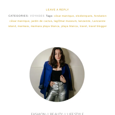
LEAVE A REPLY
CATEGORIES:
VOYAGES
Tags:
césar manrique
,
elodieinparis
,
fondation
césar manrique
,
jardin de cactus
,
lagOmar museum
,
lanzarote
,
Lanzarote
island
,
marmara
,
marmara playa blanca
,
playa blanca
,
travel
,
travel blogger
FASHION // BEAUTY // LIFESTYLE