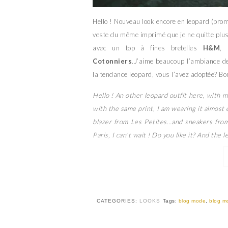
Hello ! Nouveau look encore en leopard (promi
veste du même imprimé que je ne quitte plus, 
avec un top à fines bretelles
H&M
,
Cotonniers
.J’aime beaucoup l’ambiance de
la tendance leopard, vous l’avez adoptée? Bo
Hello ! An other leopard outfit here, with my
with the same print, I am wearing it almost 
blazer from Les Petites…and sneakers fro
Paris, I can’t wait ! Do you like it? And the
CATEGORIES:
LOOKS
Tags:
blog mode
,
blog m