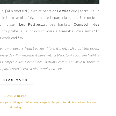
s, j’ai bientôt fini!) avec ce pantalon
Loavies
que j’adore. J’ai la
je le trouve plus élégant que le leopard classique. Je le porte ici
 un blazer
Les Petites…
et des baskets
Comptoir des
 ces photos, à l’aube des couleurs automnales. Vous aimez? Et
n week-end ! xx
 new trousers from Loavies. I love it a lot, I also got the blazer
every day. I’m wearing it here with a black tank top from H&M, a
m Comptoir des Cotonniers. Autumn colors are almost there in
 leopard trend? Have a nice week end ! xx
READ MORE
LEAVE A REPLY
ode paris
,
blogger
,
chloé
,
elodieinparis
,
leopard trend
,
les petites
,
loavies
,
shooting