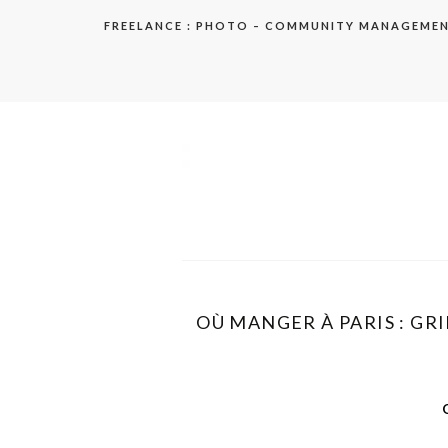
Aller
FREELANCE : PHOTO – COMMUNITY MANAGEME
au
contenu
elodie
OÙ MANGER À PARIS : GR