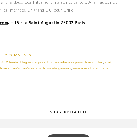
ignons doux. Les frites sont maison et ça voit. A la hauteur de
 les internets. Un grand OUI pour Grillé !
.com
/ – 15 rue Saint Augustin 75002 Paris
2 COMMENTS
37m2 bento
,
blog mode paris
,
bonnes adresses paris
,
brunch clint
,
clint
,
 house
,
lina's
,
lina's sandwich
,
mamie gateaux
,
restaurant indien paris
STAY UPDATED