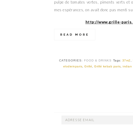
pulpe de tomates vertes, piments verts et o
mes espérances, on avait donc pas menti sur
http://www.grille-paris
READ MORE
CATEGORIES:
FOOD & DRINKS
Tags:
37m2
,
elodieinparis
,
Grillé
,
Grillé kebab paris
,
indian
ADRESSE
EMAIL