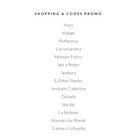
de
de
de
de
de
Elodieinparis
Elodieinparis
Elodieinparis
Elodieinparis
Elodieinparis
sur
sur
sur
sur
sur
SHOPPING & CODES PROMO
Facebook
Twitter
Instagram
Pinterest
YouTube
Asos
Mango
Mytheresa
Luisaviaroma
Monnier Frères
Net a Porter
Sephora
& Other Stories
Vestiaire Collective
Zalando
Nocibé
La Redoute
Maisons du Monde
Galeries Lafayette