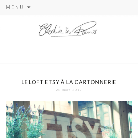
Aller
MENU
au
contenu
elodie in
paris
LE LOFT ETSY À LA CARTONNERIE
28 mars 2012