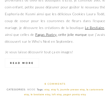
provenants de diverses boutiques d’Etsy, je continue avec le
coin enfant, petite pause déjeuner pour goûter le nouveau thé
Euphoria de Kusmi ainsi que les délicieux Cookies Laura Todd,
coup de coeur pour les couronnes de fleurs dans l’espace
mariage, je découvre les créations de la boutique
Le Bestiaire
,
ainsi que celles de
Pagan Poetry
,
cette jolie marque
que j’avais
découvert sur le Who’s Next en Septembre.
Je vous laisse découvrir tout ça en images!
READ MORE
8 COMMENTS
CATEGORIES:
MODE
Tags:
etsy
,
etsy fr
,
journée presse etsy
,
la cartonnerie
etsy
,
le bestiaire etsy
,
loft etsy
,
pagan poetry etsy