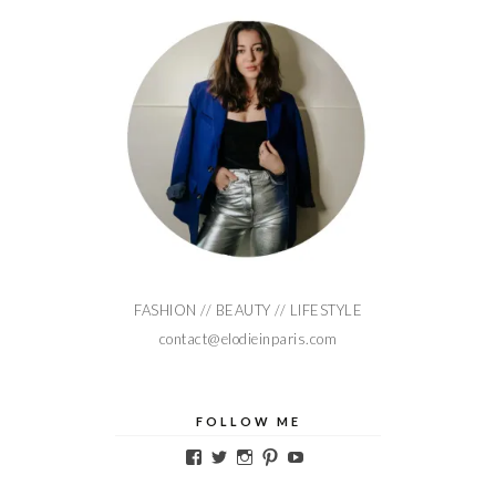
FASHION // BEAUTY // LIFESTYLE
contact@elodieinparis.com
FOLLOW ME
Voir
Voir
Voir
Voir
Voir
le
le
le
le
le
profil
profil
profil
profil
profil