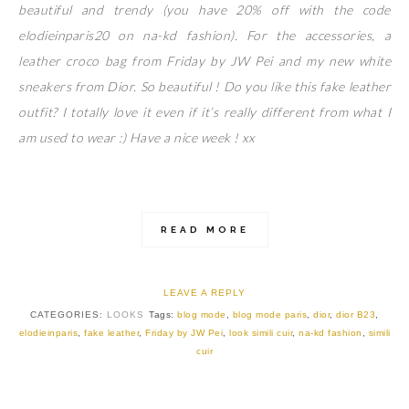
beautiful and trendy (you have 20% off with the code
elodieinparis20 on na-kd fashion). For the accessories, a
leather croco bag from Friday by JW Pei and my new white
sneakers from Dior. So beautiful ! Do you like this fake leather
outfit? I totally love it even if it’s really different from what I
am used to wear :) Have a nice week ! xx
READ MORE
LEAVE A REPLY
CATEGORIES:
LOOKS
Tags:
blog mode
,
blog mode paris
,
dior
,
dior B23
,
elodieinparis
,
fake leather
,
Friday by JW Pei
,
look simili cuir
,
na-kd fashion
,
simili
cuir