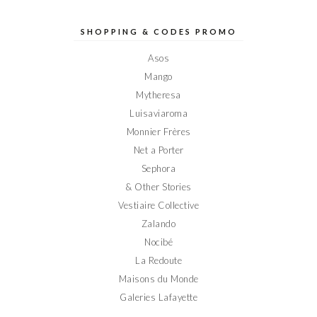
de
de
de
de
de
Elodieinparis
Elodieinparis
Elodieinparis
Elodieinparis
Elodieinparis
sur
sur
sur
sur
sur
SHOPPING & CODES PROMO
Facebook
Twitter
Instagram
Pinterest
YouTube
Asos
Mango
Mytheresa
Luisaviaroma
Monnier Frères
Net a Porter
Sephora
& Other Stories
Vestiaire Collective
Zalando
Nocibé
La Redoute
Maisons du Monde
Galeries Lafayette