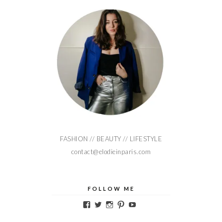
FASHION // BEAUTY // LIFESTYLE
contact@elodieinparis.com
FOLLOW ME
Voir
Voir
Voir
Voir
Voir
le
le
le
le
le
profil
profil
profil
profil
profil