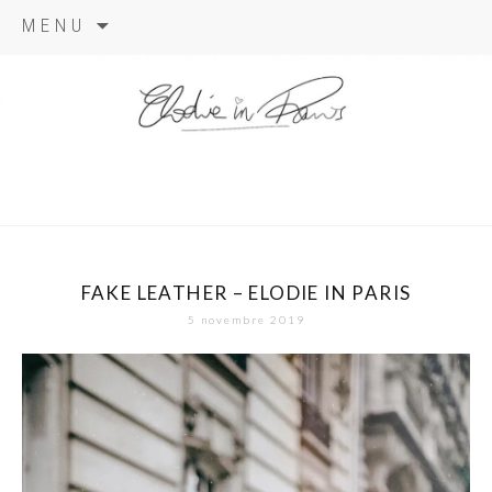
Aller
MENU
au
contenu
elodie in
paris
FAKE LEATHER – ELODIE IN PARIS
5 novembre 2019