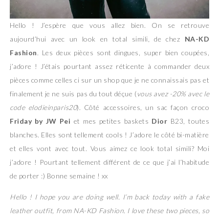
Hello ! J’espère que vous allez bien. On se retrouve
aujourd’hui avec un look en total simili, de chez
NA-KD
Fashion
. Les deux pièces sont dingues, super bien coupées,
j’adore ! J’étais pourtant assez réticente à commander deux
pièces comme celles ci sur un shop que je ne connaissais pas et
finalement je ne suis pas du tout déçue (
vous avez -20% avec le
code elodieinparis20
). Côté accessoires, un sac façon croco
Friday by JW Pei
et mes petites baskets
Dior
B23, toutes
blanches. Elles sont tellement cools ! J’adore le côté bi-matière
et elles vont avec tout. Vous aimez ce look total simili? Moi
j’adore ! Pourtant tellement différent de ce que j’ai l’habitude
de porter :) Bonne semaine ! xx
Hello ! I hope you are doing well. I’m back today with a fake
leather outfit, from NA-KD Fashion. I love these two pieces, so