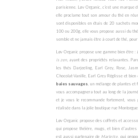
parisienne. Løv Organic, c’est une marque de 
elle proclame tout son amour du thé en réunis
sont disponibles en étuis de 20 sachets mou
100 ou 200g, elle vous propose aussi du thé
semble et ne jamais être à court de thé, pour 
Løv Organic propose une gamme bien être :
is zen
, ayant des propriétés relaxantes. Pa
les thés Darjeeling, Earl Grey, Rose, Ja
Chocolat-Vanille, Earl Grey Réglisse et bien
baies sauvages
, un mélange de plantes et f
vous accompagnera tout au long de la journé
et je vous le recommande fortement, vous p
réalisée dans la jolie boutique rue Montorguei
Løv Organic propose des coffrets et accessoi
qui propose théière, mugs, et bien d’autre
est aussi partenaire de
Marlette
, qui prop