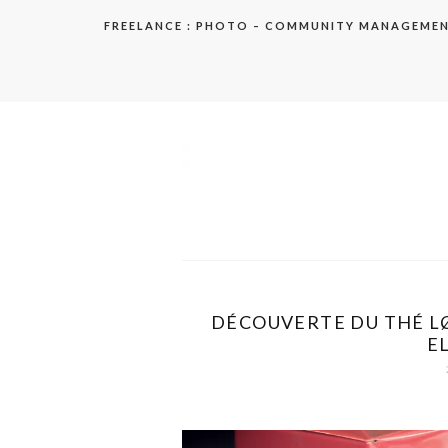
Aller
FREELANCE : PHOTO – COMMUNITY MANAGEME
au
contenu
elodie
DÉCOUVERTE DU THÉ LØ
EL