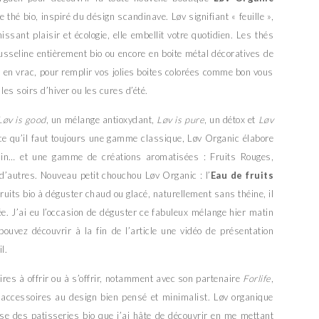
thé bio, inspiré du désign scandinave. Løv signifiant « feuille »,
sant plaisir et écologie, elle embellit votre quotidien. Les thés
sseline entièrement bio ou encore en boite métal décoratives de
 en vrac, pour remplir vos jolies boites colorées comme bon vous
les soirs d’hiver ou les cures d’été.
Løv is good
, un mélange antioxydant,
Løv is pure
, un détox et
Løv
rce qu’il faut toujours une gamme classique, Løv Organic élabore
smin… et une gamme de créations aromatisées : Fruits Rouges,
 d’autres. Nouveau petit chouchou Løv Organic : l’
Eau de fruits
ruits bio à déguster chaud ou glacé, naturellement sans théine, il
e. J’ai eu l’occasion de déguster ce fabuleux mélange hier matin
ouvez découvrir à la fin de l’article une vidéo de présentation
l.
res à offrir ou à s’offrir, notamment avec son partenaire
Forlife
,
s accessoires au design bien pensé et minimalist. Løv organique
ose des patisseries bio que j’ai hâte de découvrir en me mettant