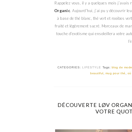
Rappelez vous, il y a quelques mois j’avais 
Organic
. Aujourd’hui, j’ai pu y découvrir le
à base de thé blanc, thé vert et rooibos ve
fruité et légèrement sucré. Morceaux de ma
touche d’exotisme qui ensoleillera votre a
l’
CATEGORIES:
LIFESTYLE
Tags:
blog de mod
beautiful
,
mug pour thé
,
où 
DÉCOUVERTE LØV ORGANI
VOTRE QUOTI