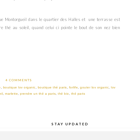
e Montorgueil dans le quartier des Halles et une terrasse est
re thé au soleil, quand celui ci pointe le bout de son nez bien
4 COMMENTS
e
,
boutique lov organic
,
boutique thé paris
,
forlife
,
gouter lov organic
,
lov
il
,
marlette
,
prendre un thé a paris
,
thé bio
,
thé paris
STAY UPDATED