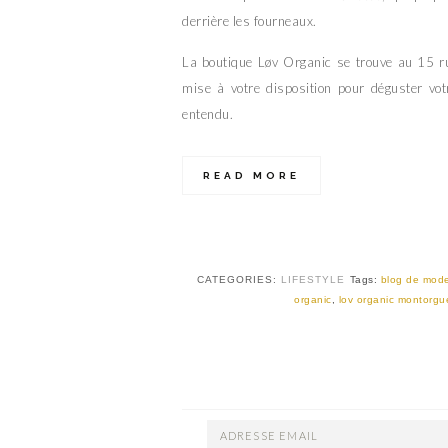
derrière les fourneaux.
La boutique Løv Organic se trouve au 15 ru
mise à votre disposition pour déguster vot
entendu.
READ MORE
CATEGORIES:
LIFESTYLE
Tags:
blog de mod
organic
,
lov organic montorgue
ADRESSE