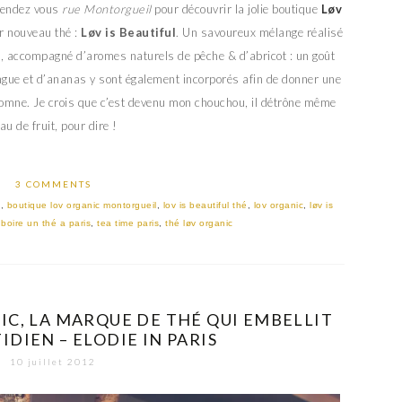
rendez vous
rue Montorgueil
pour découvrir la jolie boutique
Løv
ur nouveau thé :
Løv is Beautiful
. Un savoureux mélange réalisé
rt, accompagné d’aromes naturels de pêche & d’abricot : un goût
ngue et d’ananas y sont également incorporés afin de donner une
utomne. Je crois que c’est devenu mon chouchou, il détrône même
eau de fruit, pour dire !
3 COMMENTS
e
,
boutique lov organic montorgueil
,
lov is beautiful thé
,
lov organic
,
løv is
boire un thé a paris
,
tea time paris
,
thé løv organic
C, LA MARQUE DE THÉ QUI EMBELLIT
DIEN – ELODIE IN PARIS
10 juillet 2012