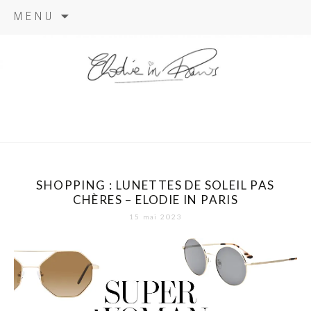
Aller
MENU
au
contenu
elodie in
paris
SHOPPING : LUNETTES DE SOLEIL PAS
CHÈRES – ELODIE IN PARIS
15 mai 2023