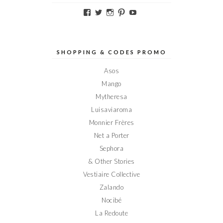
Voir
Voir
Voir
Voir
Voir
le
le
le
le
le
profil
profil
profil
profil
profil
de
de
de
de
de
Elodieinparis
Elodieinparis
Elodieinparis
Elodieinparis
Elodieinparis
sur
sur
sur
sur
sur
SHOPPING & CODES PROMO
Facebook
Twitter
Instagram
Pinterest
YouTube
Asos
Mango
Mytheresa
Luisaviaroma
Monnier Frères
Net a Porter
Sephora
& Other Stories
Vestiaire Collective
Zalando
Nocibé
La Redoute