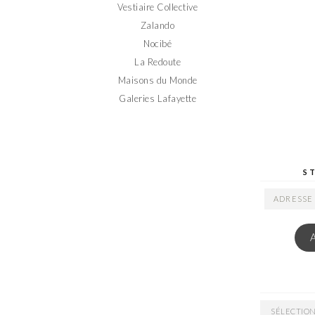
Vestiaire Collective
Zalando
Nocibé
La Redoute
Maisons du Monde
Galeries Lafayette
S
ADRESSE
EMAIL
ARCHIVES