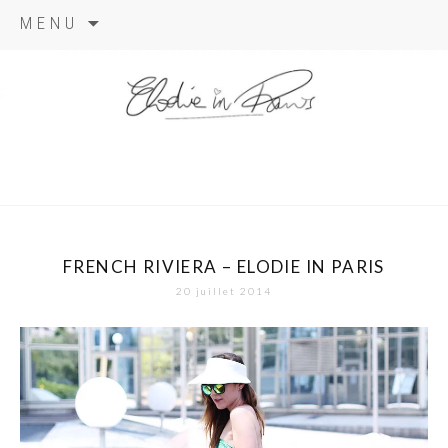
Aller
MENU
au
contenu
elodie in
paris
FRENCH RIVIERA – ELODIE IN PARIS
20 juillet 2014