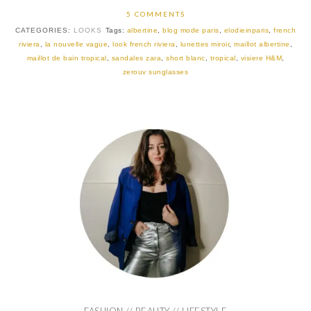
5 COMMENTS
CATEGORIES:
LOOKS
Tags:
albertine
,
blog mode paris
,
elodieinparis
,
french
riviera
,
la nouvelle vague
,
look french riviera
,
lunettes miroir
,
maillot albertine
,
maillot de bain tropical
,
sandales zara
,
short blanc
,
tropical
,
visiere H&M
,
zerouv sunglasses
FASHION // BEAUTY // LIFESTYLE