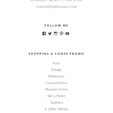
contact@elodieinparis.com
FOLLOW ME
Voir
Voir
Voir
Voir
Voir
le
le
le
le
le
profil
profil
profil
profil
profil
de
de
de
de
de
Elodieinparis
Elodieinparis
Elodieinparis
Elodieinparis
Elodieinparis
sur
sur
sur
sur
sur
SHOPPING & CODES PROMO
Facebook
Twitter
Instagram
Pinterest
YouTube
Asos
Mango
Mytheresa
Luisaviaroma
Monnier Frères
Net a Porter
Sephora
& Other Stories